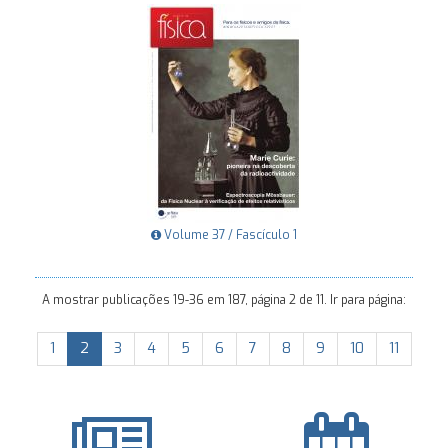
Volume 37 / Fascículo 1
A mostrar publicações 19-36 em 187, página 2 de 11. Ir para página:
1
2
3
4
5
6
7
8
9
10
11