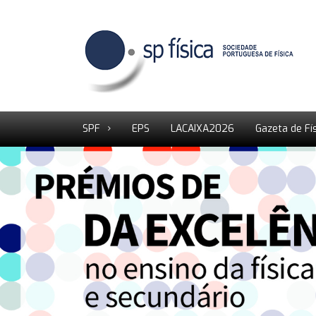
SPF
EPS
LACAIXA2026
Gazeta de Fí