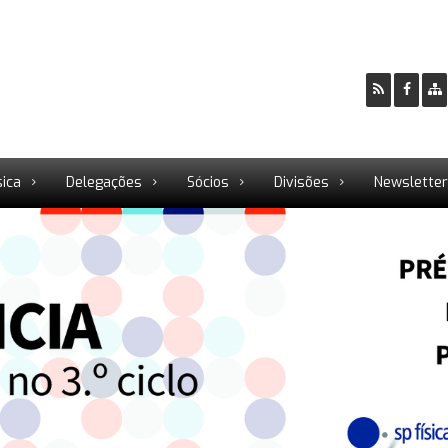
sica
Delegações
Sócios
Divisões
Newslette