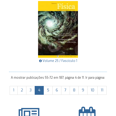
Volume 25 / Fascículo 1
A mostrar publicações 55-72 em 187, página 4 de 11. Ir para página:
1
2
3
4
5
6
7
8
9
10
11