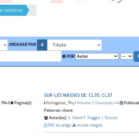
por números
ORDENAR POR
POR
SUR-LES MASSES DE: CL35: CL37
:
1943
Página(s):
Portugaliae_Phy |
Volume 1 / Fascículo 1-4
Publicad
Palavras-chave:
Autor(es):
A. Gibert
F. Roggen
J. Rossel
PDF do artigo
revista integral