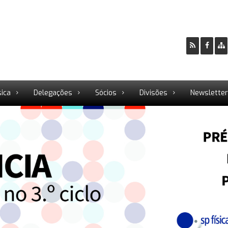
sica
Delegações
Sócios
Divisões
Newslette