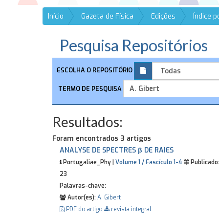
Início
Gazeta de Física
Edições
Índice 
Pesquisa Repositórios
ESCOLHA O REPOSITÓRIO
TERMO DE PESQUISA
Resultados:
Foram encontrados 3 artigos
ANALYSE DE SPECTRES β DE RAIES
Portugaliae_Phy |
Volume 1 / Fascículo 1-4
Publicado
23
Palavras-chave:
Autor(es):
A. Gibert
PDF do artigo
revista integral