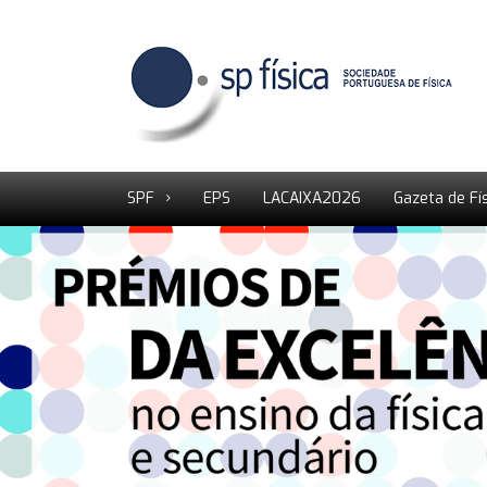
SPF
EPS
LACAIXA2026
Gazeta de Fí