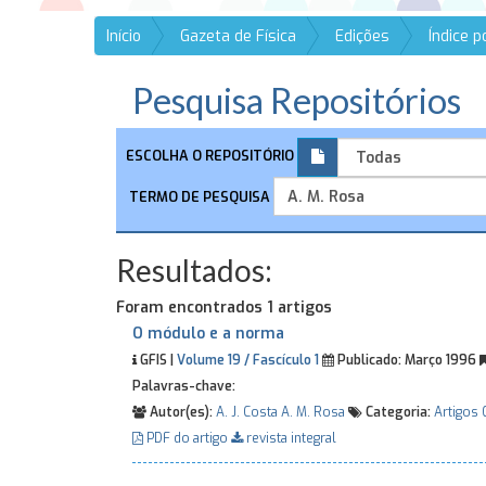
Início
Gazeta de Física
Edições
Índice 
Pesquisa Repositórios
ESCOLHA O REPOSITÓRIO
TERMO DE PESQUISA
Resultados:
Foram encontrados 1 artigos
O módulo e a norma
GFIS |
Volume 19 / Fascículo 1
Publicado:
Março 1996
Palavras-chave:
Autor(es):
A. J. Costa
A. M. Rosa
Categoria:
Artigos 
PDF do artigo
revista integral