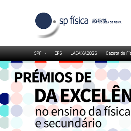
SPF
EPS
LACAIXA2026
Gazeta de Fí