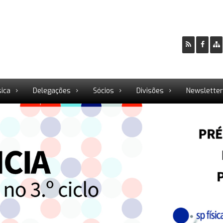
sica
Delegações
Sócios
Divisões
Newslette