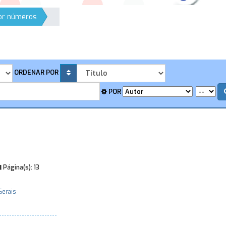
por números
ORDENAR POR
POR
Página(s):
13
Gerais