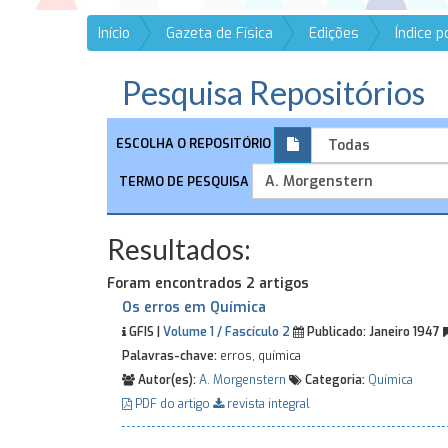
Início
Gazeta de Física
Edições
Índice 
Pesquisa Repositórios
ESCOLHA O REPOSITÓRIO
TERMO DE PESQUISA
Resultados:
Foram encontrados 2 artigos
Os erros em Química
GFIS |
Volume 1 / Fascículo 2
Publicado:
Janeiro 1947
Palavras-chave:
erros, química
Autor(es):
A. Morgenstern
Categoria:
Química
PDF do artigo
revista integral