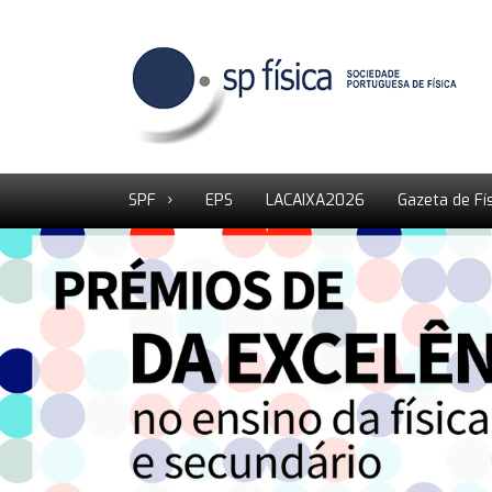
SPF
EPS
LACAIXA2026
Gazeta de Fí