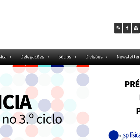
sica
Delegações
Sócios
Divisões
Newslette