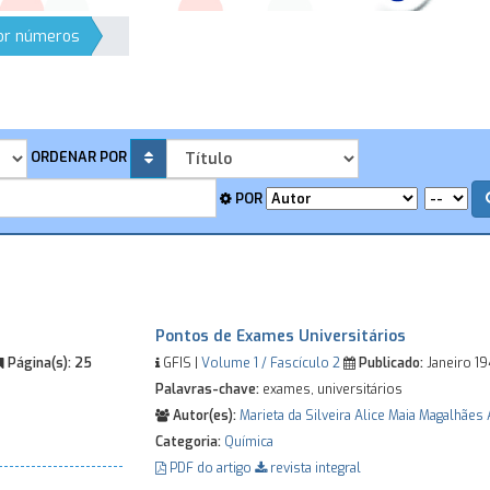
por números
ORDENAR POR
POR
Pontos de Exames Universitários
Página(s):
25
GFIS |
Volume 1 / Fascículo 2
Publicado:
Janeiro 1
Palavras-chave:
exames, universitários
Autor(es):
Marieta da Silveira
Alice Maia Magalhães
Categoria:
Química
PDF do artigo
revista integral