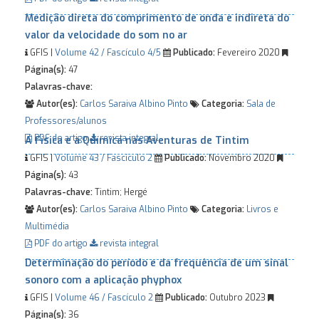
Medição direta do comprimento de onda e indireta do
valor da velocidade do som no ar
GFIS |
Volume 42 / Fascículo 4/5
Publicado:
Fevereiro 2020
Página(s):
47
Palavras-chave:
Autor(es):
Carlos Saraiva
Albino Pinto
Categoria:
Sala de
Professores/alunos
PDF do artigo
revista integral
A Física e a Química nas Aventuras de Tintim
GFIS |
Volume 43 / Fascículo 2
Publicado:
Novembro 2020
Página(s):
43
Palavras-chave:
Tintim; Hergé
Autor(es):
Carlos Saraiva
Albino Pinto
Categoria:
Livros e
Multimédia
PDF do artigo
revista integral
Determinação do período e da frequência de um sinal
sonoro com a aplicação phyphox
GFIS |
Volume 46 / Fascículo 2
Publicado:
Outubro 2023
Página(s):
36