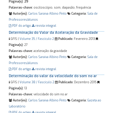
Página(s):
29
Palavras-chave:
osciloscópio, som, diapasão, frequência
Autor(es):
Carlos Saraiva
Albino Pinto
Categoria:
Sala de
Professores/alunos
PDF do artigo
revista integral
Determinação do Valor da Aceleração da Gravidade
GFIS |
Volume 35 / Fascículo 2
Publicado:
Fevereiro 2013
Página(s):
27
Palavras-chave:
aceleração da gravidade
Autor(es):
Carlos Saraiva
Albino Pinto
Categoria:
Sala de
Professores/alunos
PDF do artigo
revista integral
Determinação do valor da velocidade do som no ar
GFIS |
Volume 38 / Fascículo 2
Publicado:
Dezembro 2015
Página(s):
13
Palavras-chave:
velocidade do sim no ar
Autor(es):
Carlos Saraiva
Albino Pinto
Categoria:
Gazeta ao
Laboratório
PDF do artigo
revista integral