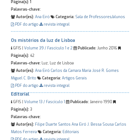
Página(s):
1
Palavras-chave:
Autor(es):
Ana Eiró
Categoria:
Sala de Professores/alunos
PDF do artigo
revista integral
Os mistérios da luz de Lisboa
GFIS |
Volume 39 / Fascículo 1 e 2
Publicado:
Junho 2016
Página(s):
42
Palavras-chave:
Luz, Luz de Lisboa
Autor(es):
Ana Eiró
Carlos da Camara
Maria José R. Gomes
Miguel C. Brito
Categoria:
Artigos Gerais
PDF do artigo
revista integral
Editorial
GFIS |
Volume 13 / Fascículo 1
Publicado:
Janeiro 1990
Página(s):
3
Palavras-chave:
Autor(es):
Filipe Duarte Santos
Ana Eiró
J. Bessa Sousa
Carlos
Matos Ferreira
Categoria:
Editoriais
PDF do artigo
revista integral