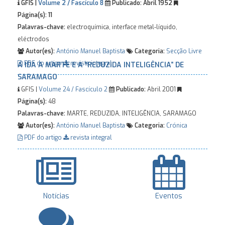
GFIS |
Volume 2 / Fascículo 8
Publicado:
Abril 1952
Página(s):
11
Palavras-chave:
electroquímica, interface metal-líquido,
eléctrodos
Autor(es):
António Manuel Baptista
Categoria:
Secção Livre
PDF do artigo
revista integral
A IDA A MARTE E A “REDUZIDA INTELIGÊNCIA” DE
SARAMAGO
GFIS |
Volume 24 / Fascículo 2
Publicado:
Abril 2001
Página(s):
48
Palavras-chave:
MARTE, REDUZIDA, INTELIGÊNCIA, SARAMAGO
Autor(es):
António Manuel Baptista
Categoria:
Crónica
PDF do artigo
revista integral
Notícias
Eventos