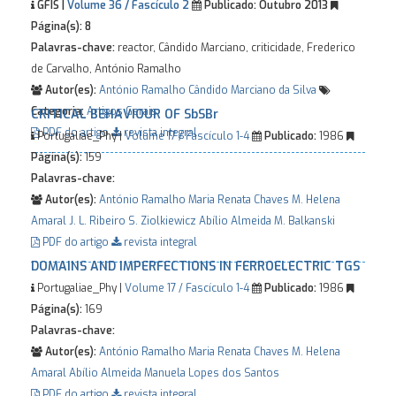
GFIS |
Volume 36 / Fascículo 2
Publicado:
Outubro 2013
Página(s):
8
Palavras-chave:
reactor, Cândido Marciano, criticidade, Frederico
de Carvalho, António Ramalho
Autor(es):
António Ramalho
Cândido Marciano da Silva
Categoria:
Artigos Gerais
CRITICAL BEHAVIOUR OF SbSBr
PDF do artigo
revista integral
Portugaliae_Phy |
Volume 17 / Fascículo 1-4
Publicado:
1986
Página(s):
159
Palavras-chave:
Autor(es):
António Ramalho
Maria Renata Chaves
M. Helena
Amaral
J. L. Ribeiro
S. Ziolkiewicz
Abílio Almeida
M. Balkanski
PDF do artigo
revista integral
DOMAINS AND IMPERFECTIONS IN FERROELECTRIC TGS
Portugaliae_Phy |
Volume 17 / Fascículo 1-4
Publicado:
1986
Página(s):
169
Palavras-chave:
Autor(es):
António Ramalho
Maria Renata Chaves
M. Helena
Amaral
Abílio Almeida
Manuela Lopes dos Santos
PDF do artigo
revista integral