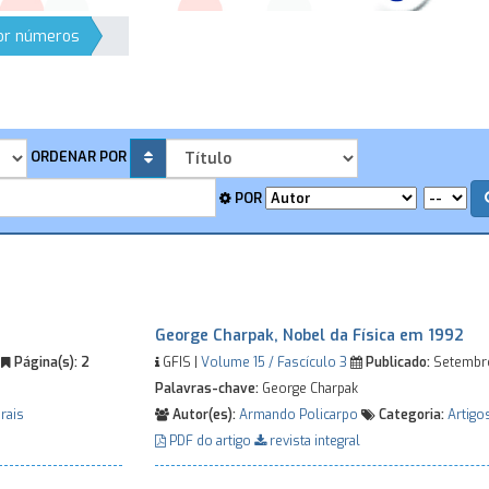
por números
ORDENAR POR
POR
George Charpak, Nobel da Física em 1992
0
Página(s):
2
GFIS |
Volume 15 / Fascículo 3
Publicado:
Setembr
Palavras-chave:
George Charpak
rais
Autor(es):
Armando Policarpo
Categoria:
Artigo
PDF do artigo
revista integral