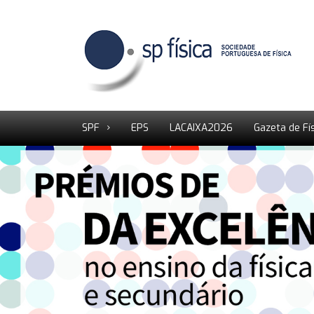
SPF
EPS
LACAIXA2026
Gazeta de Fí