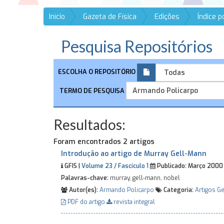
Início
Gazeta de Física
Edições
Índice 
Pesquisa Repositórios
ESCOLHA O REPOSITÓRIO
TERMO DE PESQUISA
Resultados:
Foram encontrados 2 artigos
Introdução ao artigo de Murray Gell-Mann
GFIS |
Volume 23 / Fascículo 1
Publicado:
Março 200
Palavras-chave:
murray, gell-mann, nobel
Autor(es):
Armando Policarpo
Categoria:
Artigos Ge
PDF do artigo
revista integral