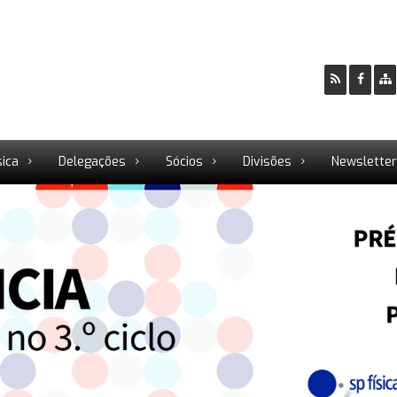
sica
Delegações
Sócios
Divisões
Newslette