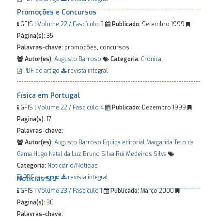
Promoções e Concursos
GFIS |
Volume 22 / Fascículo 3
Publicado:
Setembro 1999
Página(s):
35
Palavras-chave:
promoções, concursos
Autor(es):
Augusto Barroso
Categoria:
Crónica
PDF do artigo
revista integral
Física em Portugal
GFIS |
Volume 22 / Fascículo 4
Publicado:
Dezembro 1999
Página(s):
17
Palavras-chave:
Autor(es):
Augusto Barroso
Equipa editorial
Margarida Telo da
Gama
Hugo Natal da Luz
Bruno Silva
Rui Medeiros Silva
Categoria:
Noticiário/Notícias
PDF do artigo
revista integral
Notícias SPF
GFIS |
Volume 23 / Fascículo 1
Publicado:
Março 2000
Página(s):
30
Palavras-chave: