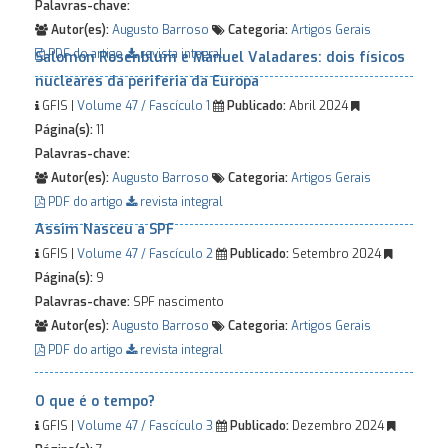
Palavras-chave:
Autor(es):
Augusto Barroso
Categoria:
Artigos Gerais
PDF do artigo
revista integral
Salomon Rosenblum e Manuel Valadares: dois físicos
nucleares da periferia da Europa
GFIS |
Volume 47 / Fascículo 1
Publicado:
Abril 2024
Página(s):
11
Palavras-chave:
Autor(es):
Augusto Barroso
Categoria:
Artigos Gerais
PDF do artigo
revista integral
Assim Nasceu a SPF
GFIS |
Volume 47 / Fascículo 2
Publicado:
Setembro 2024
Página(s):
9
Palavras-chave:
SPF nascimento
Autor(es):
Augusto Barroso
Categoria:
Artigos Gerais
PDF do artigo
revista integral
O que é o tempo?
GFIS |
Volume 47 / Fascículo 3
Publicado:
Dezembro 2024