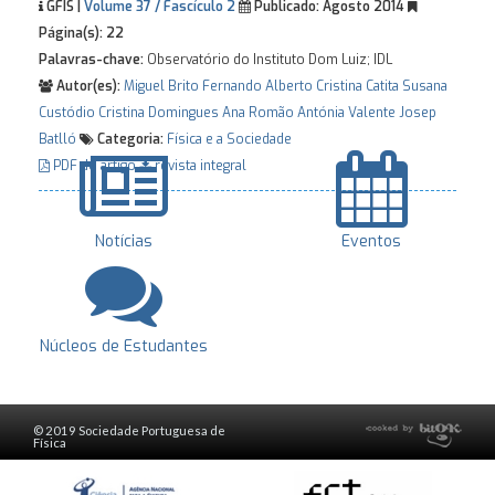
GFIS |
Volume 37 / Fascículo 2
Publicado:
Agosto 2014
Página(s):
22
Palavras-chave:
Observatório do Instituto Dom Luiz; IDL
Autor(es):
Miguel Brito
Fernando Alberto
Cristina Catita
Susana
Custódio
Cristina Domingues
Ana Romão
Antónia Valente
Josep
Batlló
Categoria:
Física e a Sociedade
PDF do artigo
revista integral
Notícias
Eventos
Núcleos de Estudantes
© 2019 Sociedade Portuguesa de
Física