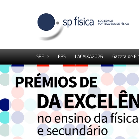
SPF
EPS
LACAIXA2026
Gazeta de Fí