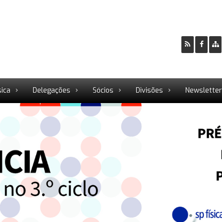
sica
Delegações
Sócios
Divisões
Newslette