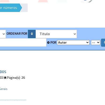
por números
ORDENAR POR
POR
ADOS
003
Página(s):
26
Gerais