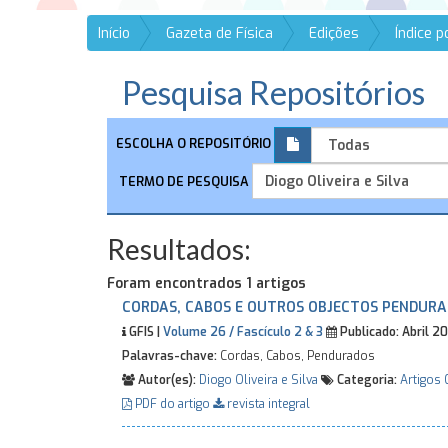
Início
Gazeta de Física
Edições
Índice 
Pesquisa Repositórios
ESCOLHA O REPOSITÓRIO
TERMO DE PESQUISA
Resultados:
Foram encontrados 1 artigos
CORDAS, CABOS E OUTROS OBJECTOS PENDUR
GFIS |
Volume 26 / Fascículo 2 & 3
Publicado:
Abril 2
Palavras-chave:
Cordas, Cabos, Pendurados
Autor(es):
Diogo Oliveira e Silva
Categoria:
Artigos 
PDF do artigo
revista integral