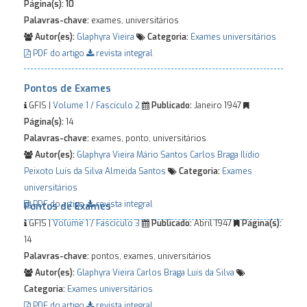
Página(s):
10
Palavras-chave:
exames, universitários
Autor(es):
Glaphyra Vieira
Categoria:
Exames universitários
PDF do artigo
revista integral
Pontos de Exames
GFIS |
Volume 1 / Fascículo 2
Publicado:
Janeiro 1947
Página(s):
14
Palavras-chave:
exames, ponto, universitários
Autor(es):
Glaphyra Vieira
Mário Santos
Carlos Braga
Ilídio
Peixoto
Luís da Silva
Almeida Santos
Categoria:
Exames
universitários
PDF do artigo
revista integral
Pontos de Exames
GFIS |
Volume 1 / Fascículo 3
Publicado:
Abril 1947
Página(s):
14
Palavras-chave:
pontos, exames, universitários
Autor(es):
Glaphyra Vieira
Carlos Braga
Luís da Silva
Categoria:
Exames universitários
PDF do artigo
revista integral