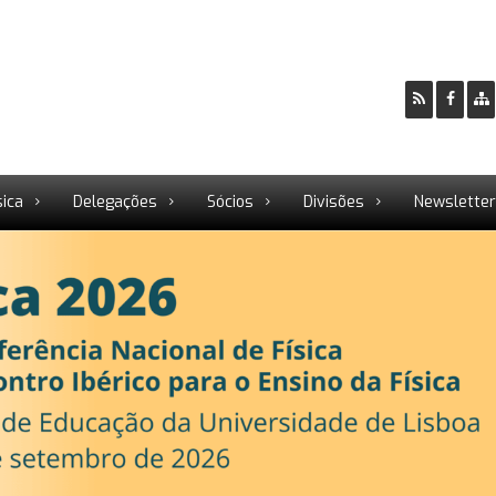
sica
Delegações
Sócios
Divisões
Newslette