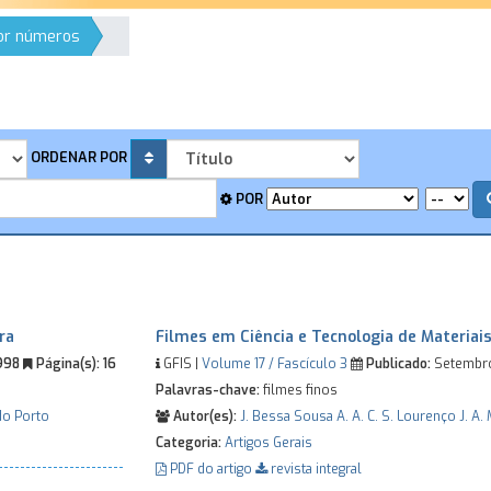
por números
ORDENAR POR
POR
ra
Filmes em Ciência e Tecnologia de Materiai
998
Página(s):
16
GFIS |
Volume 17 / Fascículo 3
Publicado:
Setembr
Palavras-chave:
filmes finos
do Porto
Autor(es):
J. Bessa Sousa
A. A. C. S. Lourenço
J. A.
Categoria:
Artigos Gerais
PDF do artigo
revista integral