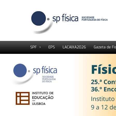
SPF
EPS
LACAIXA2026
Gazeta de Fí