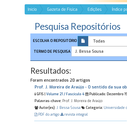
Início
Gazeta de Física
Edições
Índice 
Pesquisa Repositórios
ESCOLHA O REPOSITÓRIO
TERMO DE PESQUISA
Resultados:
Foram encontrados 20 artigos
Prof. J. Moreira de Araújo - O sentido da sua ob
GFIS |
Volume 21 / Fascículo 4
Publicado:
Dezembro 1
Palavras-chave:
Prof. J. Moreira de Araújo
Autor(es):
J. Bessa Sousa
Categoria:
Universidade 
PDF do artigo
revista integral