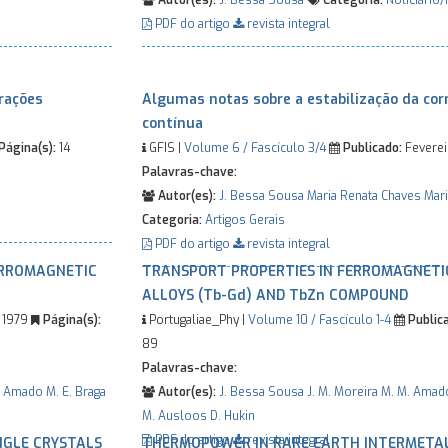
Autor(es):
J. Bessa Sousa
Categoria:
Noticiário/
PDF do artigo
revista integral
rações
Algumas notas sobre a estabilização da corr
contínua
Página(s):
14
GFIS |
Volume 6 / Fascículo 3/4
Publicado:
Feverei
Palavras-chave:
Autor(es):
J. Bessa Sousa
Maria Renata Chaves
Mari
Categoria:
Artigos Gerais
PDF do artigo
revista integral
ERROMAGNETIC
TRANSPORT PROPERTIES IN FERROMAGNETI
ALLOYS (Tb-Gd) AND TbZn COMPOUND
1979
Página(s):
Portugaliae_Phy |
Volume 10 / Fascículo 1-4
Publica
89
Palavras-chave:
. Amado
M. E. Braga
Autor(es):
J. Bessa Sousa
J. M. Moreira
M. M. Amad
M. Ausloos
D. Hukin
PDF do artigo
revista integral
NGLE CRYSTALS
THERMOPOWER IN RARE EARTH INTERMETA