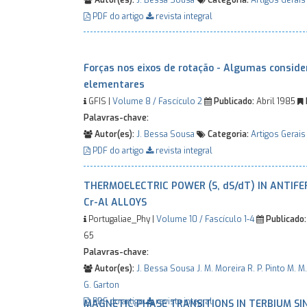
Autor(es):
J. Bessa Sousa
Categoria:
Artigos Gerais
PDF do artigo
revista integral
Forças nos eixos de rotação - Algumas conside
elementares
GFIS |
Volume 8 / Fascículo 2
Publicado:
Abril 1985
Palavras-chave:
Autor(es):
J. Bessa Sousa
Categoria:
Artigos Gerais
PDF do artigo
revista integral
THERMOELECTRIC POWER (S, dS/dT) IN ANTIF
Cr-Al ALLOYS
Portugaliae_Phy |
Volume 10 / Fascículo 1-4
Publicado:
65
Palavras-chave:
Autor(es):
J. Bessa Sousa
J. M. Moreira
R. P. Pinto
M. M
G. Garton
PDF do artigo
revista integral
MAGNETIC PHASE TRANSITIONS IN TERBIUM SI