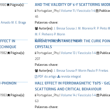
AND THE VALIDITY OF s-f SCATTERING MOD
1980
Página(s):
Portugaliae_Phy |
Volume 11 / Fascículo 1-4
Publica
45
. Amado
M. E. Braga
Palavras-chave:
Autor(es):
J. Bessa Sousa
J. M. Moreira
R. P. Pinto
M
M. F. Pinheiro
P. Morin
PDF do artigo
revista integral
FFECT IN
MAGNETORESISTANCE NEAR THE CURIE POIN
TECHNIQUE
CRYSTALS
1982
Página(s):
Portugaliae_Phy |
Volume 13 / Fascículo 1-4
Publica
207
Palavras-chave:
Autor(es):
J. Bessa Sousa
P. Morin
Paulo P. Freitas
PDF do artigo
revista integral
ON-PHONON
HALL EFFECT IN FERROMAGNETIC Tb75 - Gd
SCATTERING AND CRITICAL BEHAVIOUR
1983
Página(s):
Portugaliae_Phy |
Volume 14 / Fascículo 1-4
Publica
63
Palavras-chave: