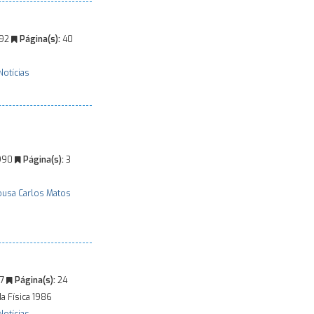
992
Página(s):
40
Notícias
1990
Página(s):
3
ousa
Carlos Matos
87
Página(s):
24
a Física 1986