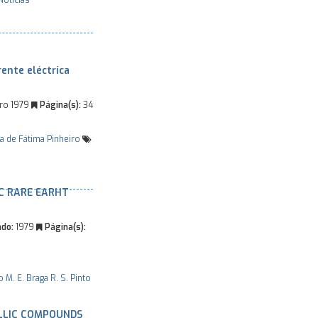
Notícias
ente eléctrica
ro 1979
Página(s):
34
a de Fátima Pinheiro
C RARE EARHT
do:
1979
Página(s):
o
M. E. Braga
R. S. Pinto
LLIC COMPOUNDS