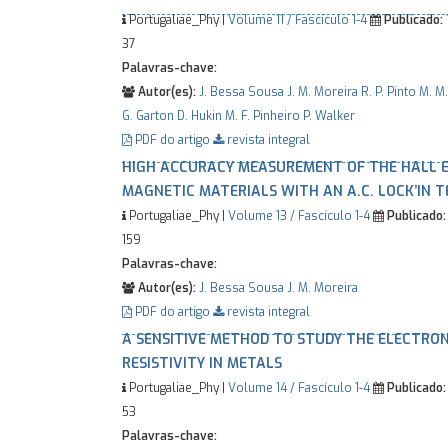
Portugaliae_Phy |
Volume 11 / Fascículo 1-4
Publicado:
37
Palavras-chave:
Autor(es):
J. Bessa Sousa
J. M. Moreira
R. P. Pinto
M. M
G. Garton
D. Hukin
M. F. Pinheiro
P. Walker
PDF do artigo
revista integral
HIGH ACCURACY MEASUREMENT OF THE HALL E
MAGNETIC MATERIALS WITH AN A.C. LOCK’IN 
Portugaliae_Phy |
Volume 13 / Fascículo 1-4
Publicado:
159
Palavras-chave:
Autor(es):
J. Bessa Sousa
J. M. Moreira
PDF do artigo
revista integral
A SENSITIVE METHOD TO STUDY THE ELECTR
RESISTIVITY IN METALS
Portugaliae_Phy |
Volume 14 / Fascículo 1-4
Publicado:
53
Palavras-chave: