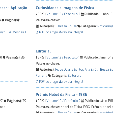
aser - Aplicação
Curiosidades e Imagens de Física
GFIS |
Volume 15 / Fascículo 2
Publicado:
Junho 1
94
Página(s):
15
Palavras-chave:
Autor(es):
J. Bessa Sousa
Categoria:
Noticiário/
renço
J. A. Mendes
J.
PDF do artigo
revista integral
Editorial
91
Página(s):
35
GFIS |
Volume 13 / Fascículo 1
Publicado:
Janeiro 
Palavras-chave:
Autor(es):
Filipe Duarte Santos
Ana Eiró
J. Bessa S
Ferreira
Categoria:
Editoriais
PDF do artigo
revista integral
Prémio Nobel da Física - 1986
991
Página(s):
39
GFIS |
Volume 10 / Fascículo 2
Publicado:
Maio 19
nnes
Palavras-chave:
Nobel da Física 1986, Prémio Nobel d