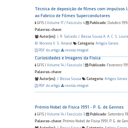
Técnica de deposição de filmes com impulsos l
ao Fabrico de Filmes Supercondutores
GFIS |
Volume 17 / Fascículo 4
Publicado:
Outubro 19
Palavras-chave:
Autor(es):
J. R. Salcedo
J. Bessa Sousa
A. A. C. S. Lou
M. Moreira
V. S. Amaral
Categoria:
Artigos Gerais
PDF do artigo
revista integral
Curiosidades e Imagens da Física
GFIS |
Volume 14 / Fascículo 1
Publicado:
Fevereiro 19
Palavras-chave:
Autor(es):
J. Bessa Sousa
Categoria:
Artigos Gerais
PDF do artigo
revista integral
Prémio Nobel de Física 1991 - P. G. de Gennes
GFIS |
Volume 14 / Fascículo 3
Publicado:
Setembro 1
Palavras-chave:
Prémio Nobel de Física 1991, P. G. de Ge