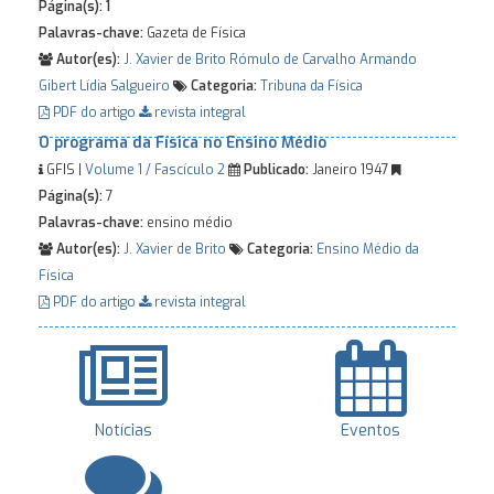
Página(s):
1
Palavras-chave:
Gazeta de Física
Autor(es):
J. Xavier de Brito
Rómulo de Carvalho
Armando
Gibert
Lídia Salgueiro
Categoria:
Tribuna da Física
PDF do artigo
revista integral
O programa da Física no Ensino Médio
GFIS |
Volume 1 / Fascículo 2
Publicado:
Janeiro 1947
Página(s):
7
Palavras-chave:
ensino médio
Autor(es):
J. Xavier de Brito
Categoria:
Ensino Médio da
Física
PDF do artigo
revista integral
Notícias
Eventos