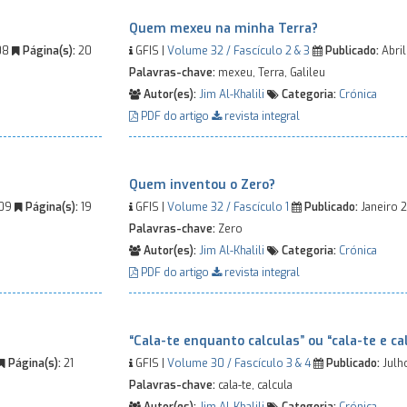
Quem mexeu na minha Terra?
08
Página(s):
20
GFIS |
Volume 32 / Fascículo 2 & 3
Publicado:
Abri
Palavras-chave:
mexeu, Terra, Galileu
Autor(es):
Jim Al-Khalili
Categoria:
Crónica
PDF do artigo
revista integral
Quem inventou o Zero?
009
Página(s):
19
GFIS |
Volume 32 / Fascículo 1
Publicado:
Janeiro 
Palavras-chave:
Zero
Autor(es):
Jim Al-Khalili
Categoria:
Crónica
PDF do artigo
revista integral
“Cala-te enquanto calculas” ou “cala-te e ca
Página(s):
21
GFIS |
Volume 30 / Fascículo 3 & 4
Publicado:
Julh
Palavras-chave:
cala-te, calcula