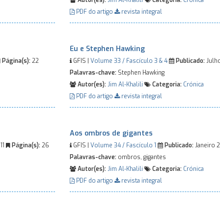
Autor(es):
Jim Al-Khalili
Categoria:
Crónica
PDF do artigo
revista integral
Eu e Stephen Hawking
Página(s):
22
GFIS |
Volume 33 / Fascículo 3 & 4
Publicado:
Julh
Palavras-chave:
Stephen Hawking
Autor(es):
Jim Al-Khalili
Categoria:
Crónica
PDF do artigo
revista integral
Aos ombros de gigantes
11
Página(s):
26
GFIS |
Volume 34 / Fascículo 1
Publicado:
Janeiro 
Palavras-chave:
ombros, gigantes
Autor(es):
Jim Al-Khalili
Categoria:
Crónica
PDF do artigo
revista integral