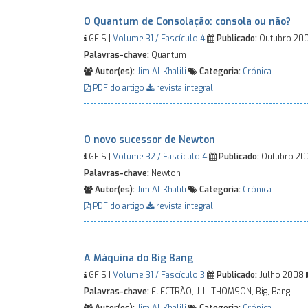
O Quantum de Consolação: consola ou não?
GFIS |
Volume 31 / Fascículo 4
Publicado:
Outubro 20
Palavras-chave:
Quantum
Autor(es):
Jim Al-Khalili
Categoria:
Crónica
PDF do artigo
revista integral
O novo sucessor de Newton
GFIS |
Volume 32 / Fascículo 4
Publicado:
Outubro 2
Palavras-chave:
Newton
Autor(es):
Jim Al-Khalili
Categoria:
Crónica
PDF do artigo
revista integral
A Máquina do Big Bang
GFIS |
Volume 31 / Fascículo 3
Publicado:
Julho 2008
Palavras-chave:
ELECTRÃO, J.J., THOMSON, Big, Bang