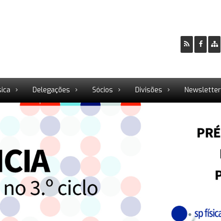
sica
Delegações
Sócios
Divisões
Newslette