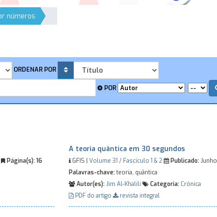
por números
ORDENAR POR
POR
A teoria quântica em 30 segundos
0
Página(s):
16
GFIS |
Volume 31 / Fascículo 1 & 2
Publicado:
Junho
Palavras-chave:
teoria, quântica
Autor(es):
Jim Al-Khalili
Categoria:
Crónica
PDF do artigo
revista integral