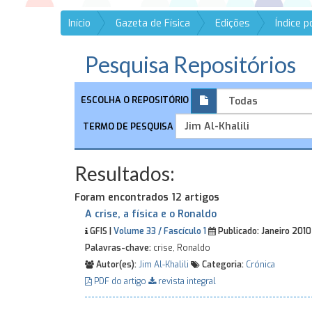
Início
Gazeta de Física
Edições
Índice 
Pesquisa Repositórios
ESCOLHA O REPOSITÓRIO
TERMO DE PESQUISA
Resultados:
Foram encontrados 12 artigos
A crise, a física e o Ronaldo
GFIS |
Volume 33 / Fascículo 1
Publicado:
Janeiro 201
Palavras-chave:
crise, Ronaldo
Autor(es):
Jim Al-Khalili
Categoria:
Crónica
PDF do artigo
revista integral