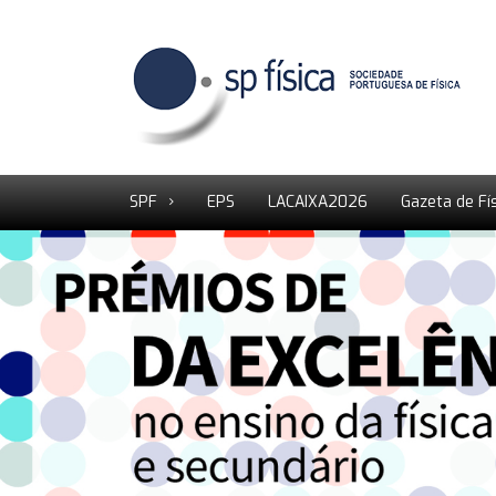
SPF
EPS
LACAIXA2026
Gazeta de Fí