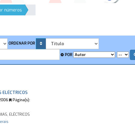
por números
ORDENAR POR
POR
S ELÉCTRICOS
 2006
Página(s):
EMAS, ELÉCTRICOS
erais