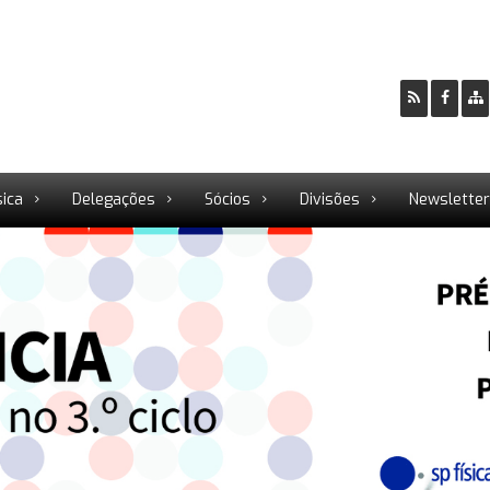
sica
Delegações
Sócios
Divisões
Newslette