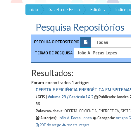
Início
Gazeta de Física
Edições
Índice 
Pesquisa Repositórios
ESCOLHA O REPOSITÓRIO
TERMO DE PESQUISA
Resultados:
Foram encontrados 1 artigos
OFERTA E EFICIÊNCIA ENERGÉTICA EM SISTEMA
GFIS |
Volume 29 / Fascículo 1 & 2
Publicado:
Janeiro
86
Palavras-chave:
OFERTA, EFICIÊNCIA, ENERGÉTICA, SIST
Autor(es):
João A. Peças Lopes
Categoria:
Artigos G
PDF do artigo
revista integral