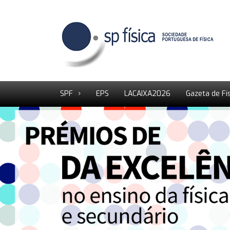
SPF
EPS
LACAIXA2026
Gazeta de Fí