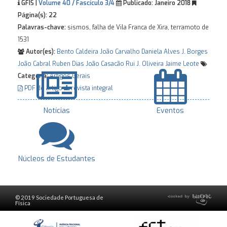
GFIS |
Volume 40 / Fascículo 3/4
Publicado:
Janeiro 2018
Página(s):
22
Palavras-chave:
sismos, falha de Vila Franca de Xira, terramoto de
1531
Autor(es):
Bento Caldeira
João Carvalho
Daniela Alves
J. Borges
João Cabral
Ruben Dias
João Casacão
Rui J. Oliveira
Jaime Leote
Categoria:
Artigos Gerais
PDF do artigo
revista integral
Notícias
Eventos
Núcleos de Estudantes
© 2019 Sociedade Portuguesa de
Física