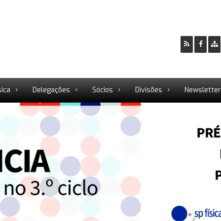
sica
Delegações
Sócios
Divisões
Newslette