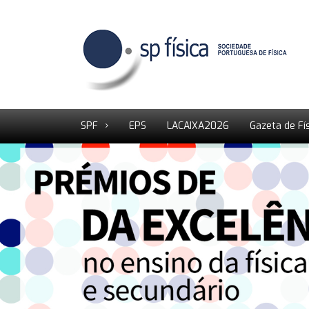
SPF
EPS
LACAIXA2026
Gazeta de Fí