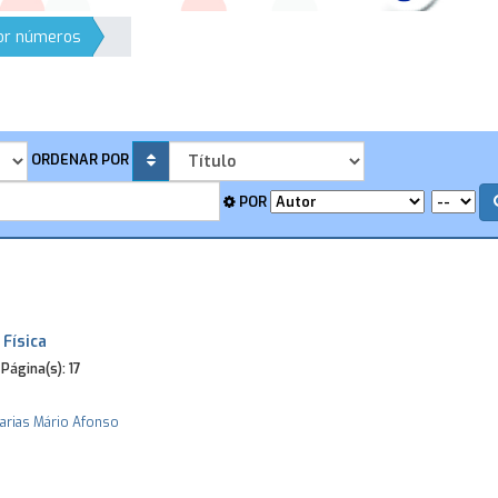
por números
ORDENAR POR
POR
 Física
Página(s):
17
arias
Mário Afonso