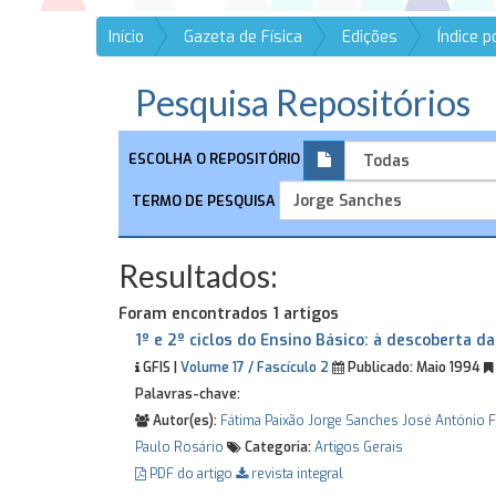
Início
Gazeta de Física
Edições
Índice 
Pesquisa Repositórios
ESCOLHA O REPOSITÓRIO
TERMO DE PESQUISA
Resultados:
Foram encontrados 1 artigos
1º e 2º ciclos do Ensino Básico: à descoberta da
GFIS |
Volume 17 / Fascículo 2
Publicado:
Maio 1994
Palavras-chave:
Autor(es):
Fátima Paixão
Jorge Sanches
José António F
Paulo Rosário
Categoria:
Artigos Gerais
PDF do artigo
revista integral