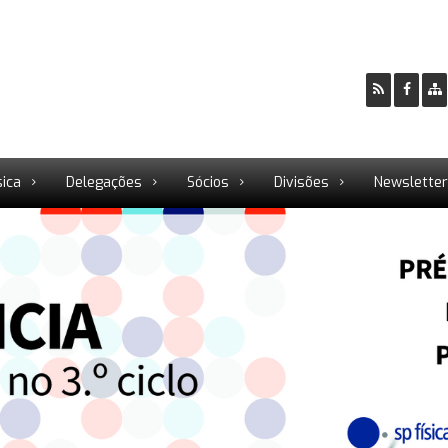
sica
Delegações
Sócios
Divisões
Newslette