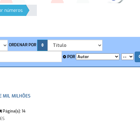
por números
ORDENAR POR
POR
E MIL MILHÕES
Página(s):
14
ÕES