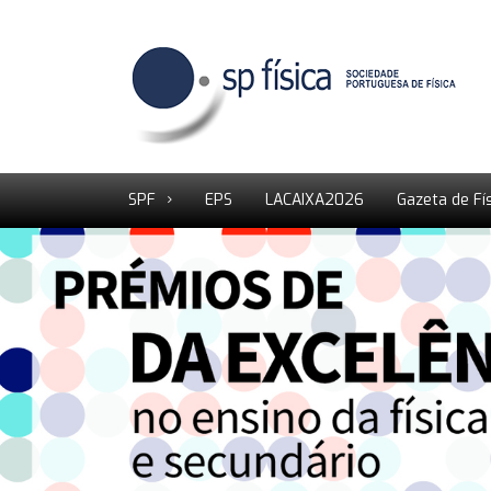
SPF
EPS
LACAIXA2026
Gazeta de Fí