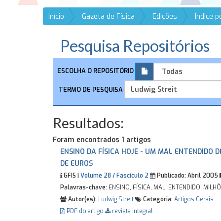
Início
Gazeta de Física
Edições
Índice 
Pesquisa Repositórios
ESCOLHA O REPOSITÓRIO
TERMO DE PESQUISA
Resultados:
Foram encontrados 1 artigos
ENSINO DA FÍSICA HOJE - UM MAL ENTENDIDO D
DE EUROS
GFIS |
Volume 28 / Fascículo 2
Publicado:
Abril 2005
Palavras-chave:
ENSINO, FÍSICA, MAL, ENTENDIDO, MILH
Autor(es):
Ludwig Streit
Categoria:
Artigos Gerais
PDF do artigo
revista integral