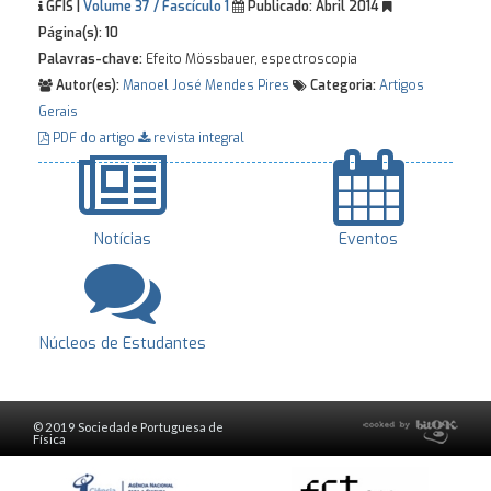
GFIS |
Volume 37 / Fascículo 1
Publicado:
Abril 2014
Página(s):
10
Palavras-chave:
Efeito Mössbauer, espectroscopia
Autor(es):
Manoel José Mendes Pires
Categoria:
Artigos
Gerais
PDF do artigo
revista integral
Notícias
Eventos
Núcleos de Estudantes
© 2019 Sociedade Portuguesa de
Física