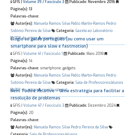
GFIS |
Volume 39 / Fascículo 3
Publicado:
Novembro 2016
Página(s):
13
Palavras-chave:
Autor(es):
Manuela Ramos Silva
Pablo Martin-Ramos
Pedro
Sidónio Pereira da Silva
Categoria:
Gazeta ao Laboratório
PDF do artigo
revista integral
Elogio ao galão português (ou como usar um
smartphone para slow e fastmotion)
GFIS |
Volume 41 / Fascículo 1
Publicado:
Maio 2018
Página(s):
14
Palavras-chave:
smartphone, gadgets
Autor(es):
Manuela Ramos Silva
Pablo Martin-Ramos
Pedro
Sidónio Pereira da Silva
Categoria:
Sala de Professores/alunos
PDF do artigo
revista integral
Nem Tudo é Relativo – Uma estratégia para facilitar a
resolução de problemas
GFIS |
Volume 47 / Fascículo 3
Publicado:
Dezembro 2024
Página(s):
20
Palavras-chave:
Autor(es):
Manuela Ramos Silva
Pedro Pereira da SIlva
Categoria:
Sala de Professores/alunos