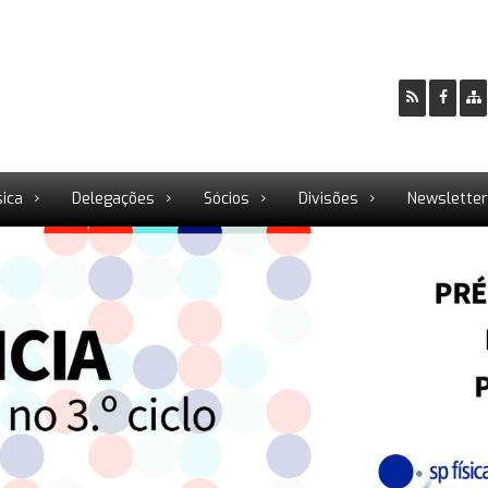
sica
Delegações
Sócios
Divisões
Newslette