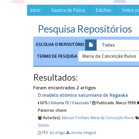
Início
Gazeta de Física
Edições
Índice 
Pesquisa Repositórios
ESCOLHA O REPOSITÓRIO
TERMO DE PESQUISA
Resultados:
Foram encontrados 2 artigos
O modelo atómico saturniano de Nagaoka
GFIS |
Volume 19 / Fascículo 1
Publicado:
Março 1996
Palavras-chave:
Autor(es):
Manuel Fiolhais
Maria da Conceição Ruivo
Gerais
PDF do artigo
revista integral