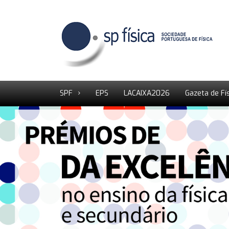
SPF
EPS
LACAIXA2026
Gazeta de Fí