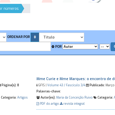
por números
ORDENAR POR
POR
Mme Curie e Mme Marques: o encontro de du
Página(s):
8
GFIS |
Volume 43 / Fascículo 3/4
Publicado:
Março
Palavras-chave:
Categoria:
Artigos
Autor(es):
Maria da Conceição Ruivo
Categoria:
PDF do artigo
revista integral