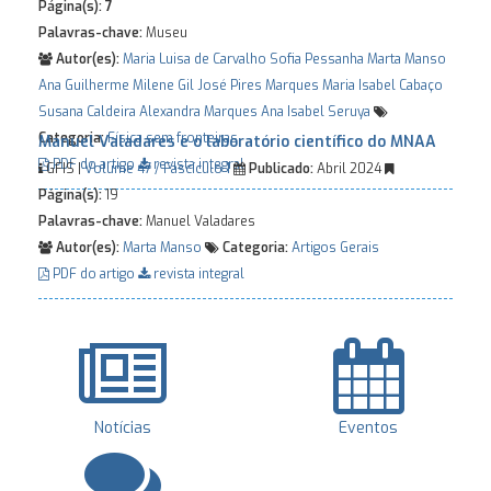
Página(s):
7
Palavras-chave:
Museu
Autor(es):
Maria Luisa de Carvalho
Sofia Pessanha
Marta Manso
Ana Guilherme
Milene Gil
José Pires Marques
Maria Isabel Cabaço
Susana Caldeira
Alexandra Marques
Ana Isabel Seruya
Categoria:
Física sem fronteiras
Manuel Valadares e o laboratório científico do MNAA
PDF do artigo
revista integral
GFIS |
Volume 47 / Fascículo 1
Publicado:
Abril 2024
Página(s):
19
Palavras-chave:
Manuel Valadares
Autor(es):
Marta Manso
Categoria:
Artigos Gerais
PDF do artigo
revista integral
Notícias
Eventos