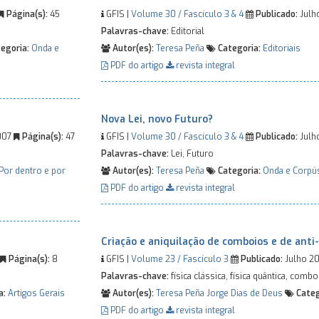
Página(s):
45
GFIS |
Volume 30 / Fascículo 3 & 4
Publicado:
Julh
Palavras-chave:
Editorial
egoria:
Onda e
Autor(es):
Teresa Peña
Categoria:
Editoriais
PDF do artigo
revista integral
Nova Lei, novo Futuro?
007
Página(s):
47
GFIS |
Volume 30 / Fascículo 3 & 4
Publicado:
Julh
Palavras-chave:
Lei, Futuro
Por dentro e por
Autor(es):
Teresa Peña
Categoria:
Onda e Corpú
PDF do artigo
revista integral
Criação e aniquilação de comboios e de ant
Página(s):
8
GFIS |
Volume 23 / Fascículo 3
Publicado:
Julho 2
Palavras-chave:
física clássica, física quântica, comb
a:
Artigos Gerais
Autor(es):
Teresa Peña
Jorge Dias de Deus
Categ
PDF do artigo
revista integral