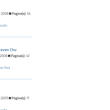
 2008
Página(s):
56
sculo
teven Chu
 2008
Página(s):
43
por fora
l 2009
Página(s):
71