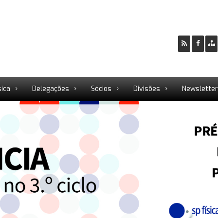
sica
Delegações
Sócios
Divisões
Newslette