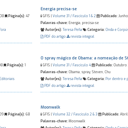
Energia precisa-se
008
Página(s):
47
GFIS |
Volume 31 / Fascículo 1 & 2
Publicado:
Junho
Palavras-chave:
Energia, precisa-se
fora
Autor(es):
Teresa Peña
Categoria:
Onda e Corpú
PDF do artigo
revista integral
O spray mágico de Obama: a nomeação de S
08
Página(s):
1
GFIS |
Volume 31 / Fascículo 4
Publicado:
Outubro
Palavras-chave:
Obama, spray, Steven, Chu
Editoriais
Autor(es):
Teresa Peña
Categoria:
Por dentro e 
PDF do artigo
revista integral
Moonwalk
009
Página(s):
68
GFIS |
Volume 32 / Fascículo 2 & 3
Publicado:
Abri
Palavras-chave:
Moonwalk