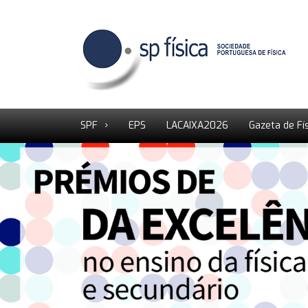
SPF
EPS
LACAIXA2026
Gazeta de Fí