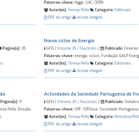
Palavras-chave:
Higgs, LHC, CERN
Autor(es):
Teresa Peña
Categoria:
Editoriais
PDF do artigo
revista integral
Novos ciclos de Energia
Página(s):
35
GFIS |
Volume 35 / Fascículo 2
Publicado:
Fevereir
Palavras-chave:
energia, ciclos, Fundação GALP Energ
lo
Autor(es):
Teresa Peña
Categoria:
Editoriais
PDF do artigo
revista integral
ção
Actividades da Sociedade Portuguesa de Fís
Página(s):
11
GFIS |
Volume 36 / Fascículo 2
Publicado:
Outubro
resa Peña, Direção
Palavras-chave:
SPF, SPFIsica, Sociedade Portuguesa 
s
Autor(es):
Teresa Peña
Categoria:
Noticiário/Not
PDF do artigo
revista integral