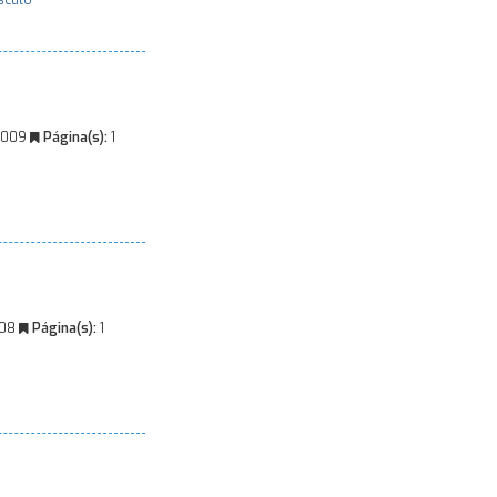
sculo
2009
Página(s):
1
008
Página(s):
1