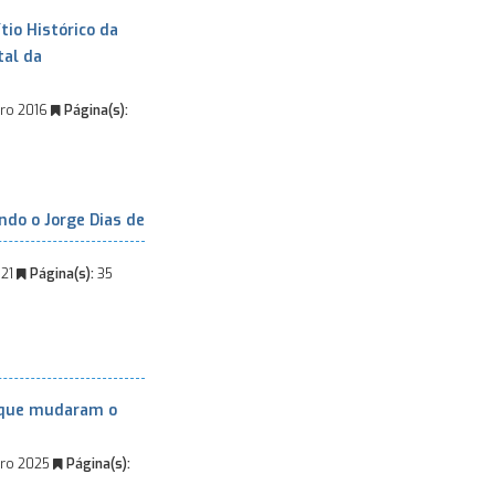
io Histórico da
tal da
ro 2016
Página(s):
ndo o Jorge Dias de
021
Página(s):
35
s que mudaram o
ro 2025
Página(s):