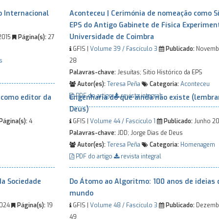
 Internacional
Aconteceu | Cerimónia de nomeação como Sít
EPS do Antigo Gabinete de Física Experimen
Universidade de Coimbra
2015
Página(s):
27
GFIS |
Volume 39 / Fascículo 3
Publicado:
Novemb
s
28
Palavras-chave:
Jesuítas; Sítio Histórico da EPS
Autor(es):
Teresa Peña
Categoria:
Aconteceu
PDF do artigo
revista integral
 como editor da
Engenharia do que ainda não existe (lembra
Deus)
Página(s):
4
GFIS |
Volume 44 / Fascículo 1
Publicado:
Junho 2
Palavras-chave:
JDD; Jorge Dias de Deus
Autor(es):
Teresa Peña
Categoria:
Homenagem
PDF do artigo
revista integral
 da Sociedade
Do Átomo ao Algoritmo: 100 anos de ideia
mundo
2024
Página(s):
19
GFIS |
Volume 48 / Fascículo 3
Publicado:
Dezemb
49