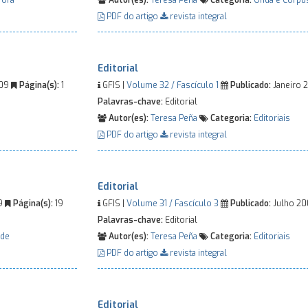
fora
Autor(es):
Teresa Peña
Categoria:
Onda e Corpú
PDF do artigo
revista integral
Editorial
009
Página(s):
1
GFIS |
Volume 32 / Fascículo 1
Publicado:
Janeiro 
Palavras-chave:
Editorial
Autor(es):
Teresa Peña
Categoria:
Editoriais
PDF do artigo
revista integral
Editorial
09
Página(s):
19
GFIS |
Volume 31 / Fascículo 3
Publicado:
Julho 2
Palavras-chave:
Editorial
ade
Autor(es):
Teresa Peña
Categoria:
Editoriais
PDF do artigo
revista integral
Editorial