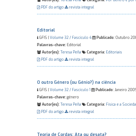
Autor(es):
Teresa Peña
Categoria:
Por dentro e por 
PDF do artigo
revista integral
Editorial
GFIS |
Volume 32 / Fascículo 4
Publicado:
Outubro 2
Palavras-chave:
Editorial
Autor(es):
Teresa Peña
Categoria:
Editoriais
PDF do artigo
revista integral
O outro Género (ou Génio?) na ciência
GFIS |
Volume 32 / Fascículo 1
Publicado:
Janeiro 20
Palavras-chave:
género
Autor(es):
Teresa Peña
Categoria:
Física e a Socied
PDF do artigo
revista integral
Teoria de Cordas: Ata ou desata?