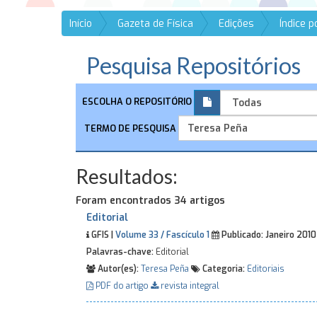
Início
Gazeta de Física
Edições
Índice 
Pesquisa Repositórios
ESCOLHA O REPOSITÓRIO
TERMO DE PESQUISA
Resultados:
Foram encontrados 34 artigos
Editorial
GFIS |
Volume 33 / Fascículo 1
Publicado:
Janeiro 201
Palavras-chave:
Editorial
Autor(es):
Teresa Peña
Categoria:
Editoriais
PDF do artigo
revista integral