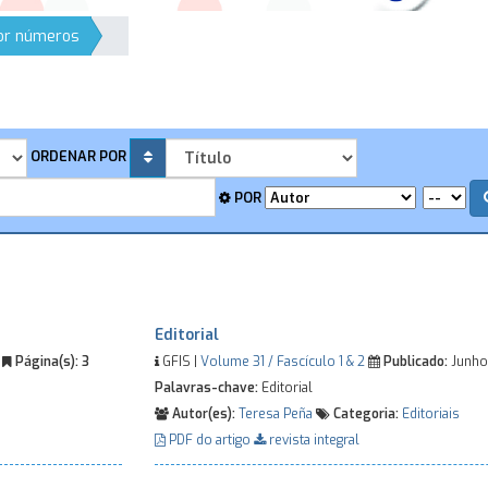
por números
ORDENAR POR
POR
Editorial
0
Página(s):
3
GFIS |
Volume 31 / Fascículo 1 & 2
Publicado:
Junho
Palavras-chave:
Editorial
Autor(es):
Teresa Peña
Categoria:
Editoriais
PDF do artigo
revista integral