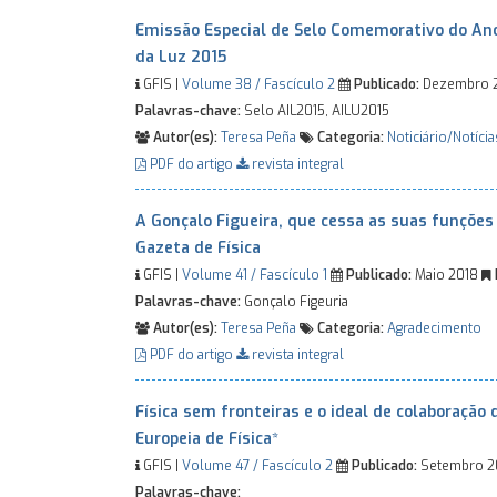
Emissão Especial de Selo Comemorativo do Ano
da Luz 2015
GFIS |
Volume 38 / Fascículo 2
Publicado:
Dezembro 
Palavras-chave:
Selo AIL2015, AILU2015
Autor(es):
Teresa Peña
Categoria:
Noticiário/Notícia
PDF do artigo
revista integral
A Gonçalo Figueira, que cessa as suas funções
Gazeta de Física
GFIS |
Volume 41 / Fascículo 1
Publicado:
Maio 2018
Palavras-chave:
Gonçalo Figeuria
Autor(es):
Teresa Peña
Categoria:
Agradecimento
PDF do artigo
revista integral
Física sem fronteiras e o ideal de colaboração
Europeia de Física*
GFIS |
Volume 47 / Fascículo 2
Publicado:
Setembro 
Palavras-chave: