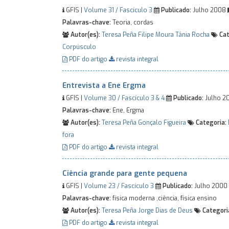
GFIS |
Volume 31 / Fascículo 3
Publicado:
Julho 2008
Palavras-chave:
Teoria, cordas
Autor(es):
Teresa Peña
Filipe Moura
Tânia Rocha
Cat
Corpúsculo
PDF do artigo
revista integral
Entrevista a Ene Ergma
GFIS |
Volume 30 / Fascículo 3 & 4
Publicado:
Julho 2
Palavras-chave:
Ene, Ergma
Autor(es):
Teresa Peña
Gonçalo Figueira
Categoria:
fora
PDF do artigo
revista integral
Ciência grande para gente pequena
GFIS |
Volume 23 / Fascículo 3
Publicado:
Julho 2000
Palavras-chave:
física moderna ,ciência, física ensino
Autor(es):
Teresa Peña
Jorge Dias de Deus
Categori
PDF do artigo
revista integral