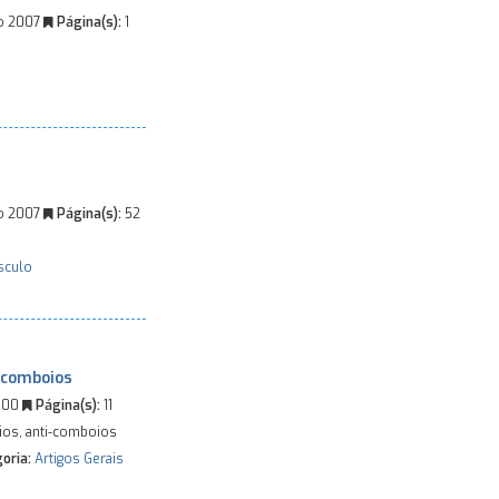
o 2007
Página(s):
1
o 2007
Página(s):
52
sculo
i-comboios
000
Página(s):
11
oios, anti-comboios
oria:
Artigos Gerais