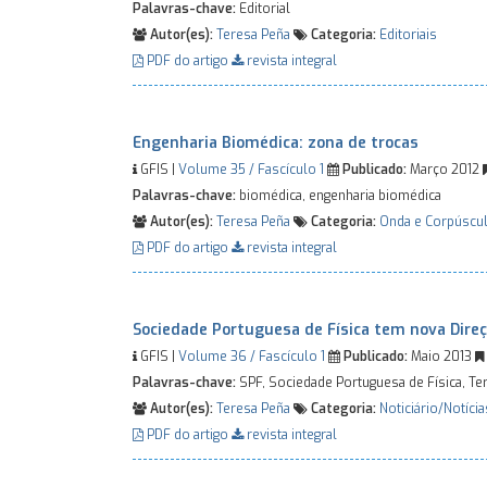
Palavras-chave:
Editorial
Autor(es):
Teresa Peña
Categoria:
Editoriais
PDF do artigo
revista integral
Engenharia Biomédica: zona de trocas
GFIS |
Volume 35 / Fascículo 1
Publicado:
Março 2012
Palavras-chave:
biomédica, engenharia biomédica
Autor(es):
Teresa Peña
Categoria:
Onda e Corpúscu
PDF do artigo
revista integral
Sociedade Portuguesa de Física tem nova Dire
GFIS |
Volume 36 / Fascículo 1
Publicado:
Maio 2013
Palavras-chave:
SPF, Sociedade Portuguesa de Física, Te
Autor(es):
Teresa Peña
Categoria:
Noticiário/Notícia
PDF do artigo
revista integral