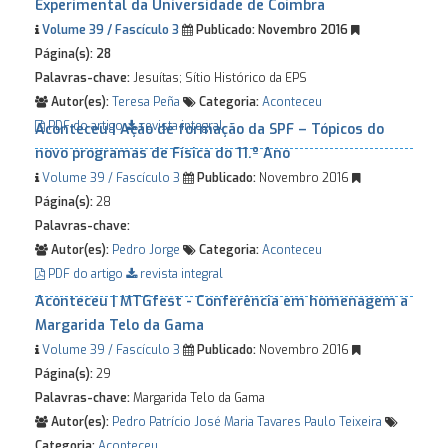
Experimental da Universidade de Coimbra
Volume 39 / Fascículo 3
Publicado:
Novembro 2016
Página(s):
28
Palavras-chave:
Jesuítas; Sítio Histórico da EPS
Autor(es):
Teresa Peña
Categoria:
Aconteceu
PDF do artigo
revista integral
Aconteceu | Ação de formação da SPF – Tópicos do
novo programas de Física do 11.º Ano
Volume 39 / Fascículo 3
Publicado:
Novembro 2016
Página(s):
28
Palavras-chave:
Autor(es):
Pedro Jorge
Categoria:
Aconteceu
PDF do artigo
revista integral
Aconteceu | MTGfest - Conferência em homenagem a
Margarida Telo da Gama
Volume 39 / Fascículo 3
Publicado:
Novembro 2016
Página(s):
29
Palavras-chave:
Margarida Telo da Gama
Autor(es):
Pedro Patrício
José Maria Tavares
Paulo Teixeira
Categoria:
Aconteceu