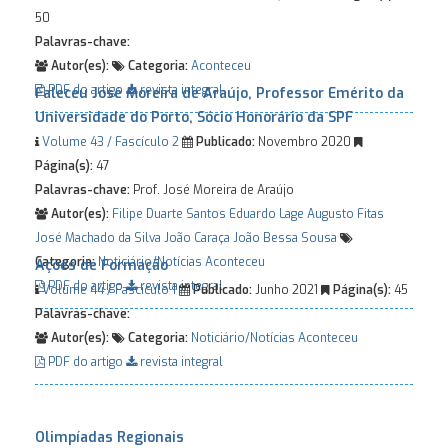
50
Palavras-chave:
Autor(es):
Categoria:
Aconteceu
PDF do artigo
revista integral
Faleceu José Moreira de Araújo, Professor Emérito da
Universidade do Porto, Sócio Honorário da SPF
Volume 43 / Fascículo 2
Publicado:
Novembro 2020
Página(s):
47
Palavras-chave:
Prof. José Moreira de Araújo
Autor(es):
Filipe Duarte Santos
Eduardo Lage
Augusto Fitas
José Machado da Silva
João Caraça
João Bessa Sousa
Categoria:
Noticiário/Notícias
Aconteceu
Ações de Formação
PDF do artigo
revista integral
Volume 44 / Fascículo 1
Publicado:
Junho 2021
Página(s):
45
Palavras-chave:
Autor(es):
Categoria:
Noticiário/Notícias
Aconteceu
PDF do artigo
revista integral
Olimpíadas Regionais