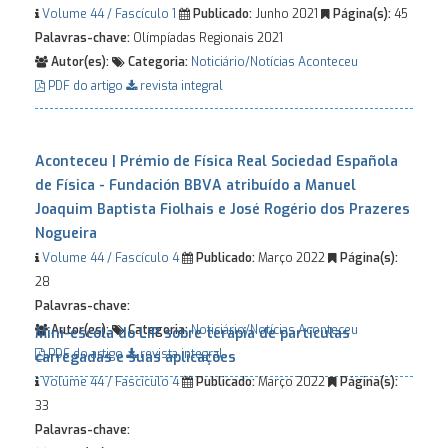
Volume 44 / Fascículo 1
Publicado:
Junho 2021
Página(s):
45
Palavras-chave:
Olímpíadas Regionais 2021
Autor(es):
Categoria:
Noticiário/Notícias
Aconteceu
PDF do artigo
revista integral
Aconteceu | Prémio de Física Real Sociedad Española
de Física - Fundación BBVA atribuído a Manuel
Joaquim Baptista Fiolhais e José Rogério dos Prazeres
Nogueira
Volume 44 / Fascículo 4
Publicado:
Março 2022
Página(s):
28
Palavras-chave:
Autor(es):
Categoria:
Noticiário/Notícias
Aconteceu
Mini-escola do LIP sobre terapia de partículas
PDF do artigo
revista integral
carregadas e suas aplicações
Volume 44 / Fascículo 4
Publicado:
Março 2022
Página(s):
33
Palavras-chave: