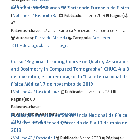
PDF do artigo
revista integral
Cerimónia dos 50 anos da Sociedade Europeia de Física
Volume 41 / Fascículo 3/4
Publicado:
Janeiro 2019
Página(s):
43
Palavras-chave:
50º aniversário da Sociedade Europeia de Física
Autor(es):
Bernardo Almeida
Categoria:
Aconteceu
PDF do artigo
revista integral
Curso “Regional Training Course on Quality Assurance
and Dosimetry in Computed Tomography”, CHUC, 4 a 8
de novembro, e comemoração do “Dia Internacional da
Física Médica”, 7 de novembro de 2019
Volume 42 / Fascículo 4/5
Publicado:
Fevereiro 2020
Página(s):
69
Palavras-chave:
Autor(es):
Categoria:
Aconteceu
Publicação das atas da Conferência Nacional de Física
PDF do artigo
revista integral
da Matéria Condensada, ocorrida de 8 a 10 de maio de
2019
Volume 43 / Fascículo 1
Publicado:
Março 2020
Página(s):