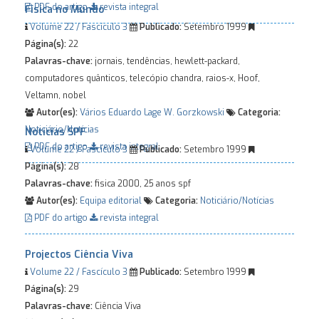
PDF do artigo
revista integral
Física no Mundo
Volume 22 / Fascículo 3
Publicado:
Setembro 1999
Página(s):
22
Palavras-chave:
jornais, tendências, hewlett-packard,
computadores quânticos, telecópio chandra, raios-x, Hoof,
Veltamn, nobel
Autor(es):
Vários
Eduardo Lage
W. Gorzkowski
Categoria:
Noticiário/Notícias
Notícias SPF
PDF do artigo
revista integral
Volume 22 / Fascículo 3
Publicado:
Setembro 1999
Página(s):
28
Palavras-chave:
fisica 2000, 25 anos spf
Autor(es):
Equipa editorial
Categoria:
Noticiário/Notícias
PDF do artigo
revista integral
Projectos Ciência Viva
Volume 22 / Fascículo 3
Publicado:
Setembro 1999
Página(s):
29
Palavras-chave:
Ciência Viva