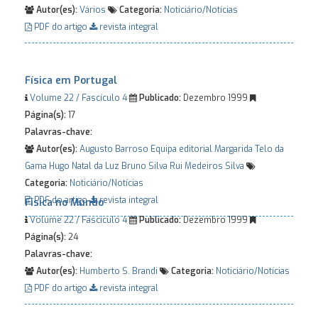
Autor(es):
Vários
Categoria:
Noticiário/Notícias
PDF do artigo
revista integral
Física em Portugal
Volume 22 / Fascículo 4
Publicado:
Dezembro 1999
Página(s):
17
Palavras-chave:
Autor(es):
Augusto Barroso
Equipa editorial
Margarida Telo da
Gama
Hugo Natal da Luz
Bruno Silva
Rui Medeiros Silva
Categoria:
Noticiário/Notícias
PDF do artigo
revista integral
Física no Mundo
Volume 22 / Fascículo 4
Publicado:
Dezembro 1999
Página(s):
24
Palavras-chave:
Autor(es):
Humberto S. Brandi
Categoria:
Noticiário/Notícias
PDF do artigo
revista integral