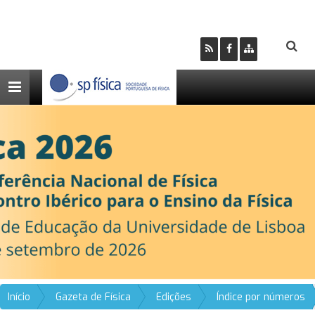
Toggle
navigation
Início
Gazeta de Física
Edições
Índice por números