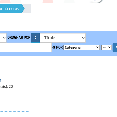
por números
ORDENAR POR
POR
e
a(s):
20