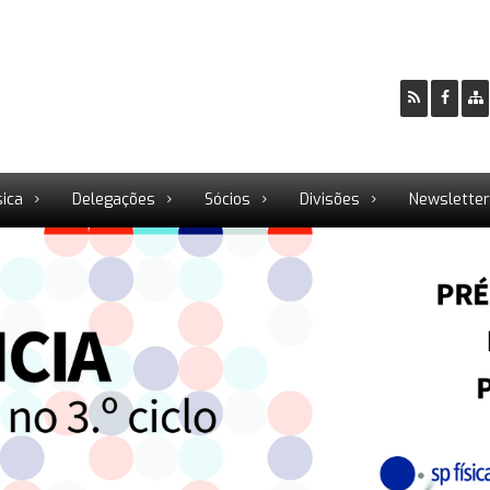
sica
Delegações
Sócios
Divisões
Newslette