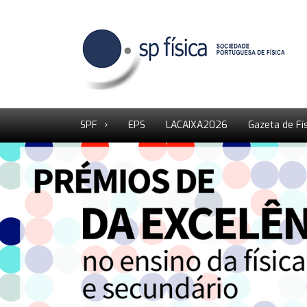
SPF
EPS
LACAIXA2026
Gazeta de Fí