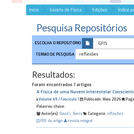
Início
Gazeta de Física
Edições
Índice 
Pesquisa Repositórios
ESCOLHA O REPOSITÓRIO
TERMO DE PESQUISA
Resultados:
Foram encontrados 1 artigos
A Física de uma Nuvem Interestelar Conscient
Volume 49 / Fascículo 1
Publicado:
Maio 2026
Págin
Palavras-chave:
Autor(es):
David L. Berry
Categoria:
reflexões
PDF do artigo
revista integral