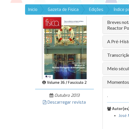
Início
Gazeta de Física
Edições
Índice 
Breves not
Reactor Po
A Pré-Hist
Transcriçã
Meio sécul
Momentos d
Volume 36 / Fascículo 2
Outubro 2013
.
Descarregar revista
Autor(es)
José 