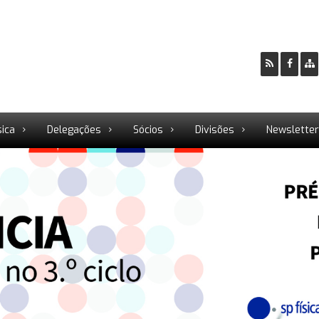
sica
Delegações
Sócios
Divisões
Newslette