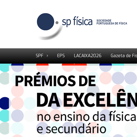
SPF
EPS
LACAIXA2026
Gazeta de Fí