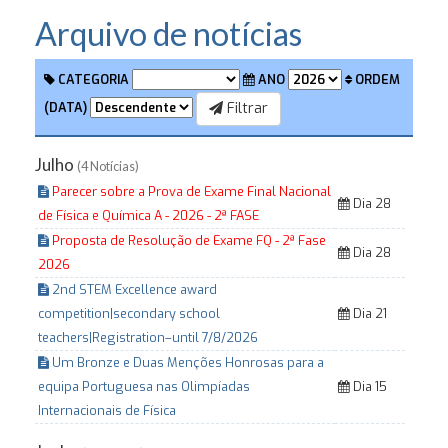
Arquivo de notícias
CATEGORIA
ANO
ORDEM
Filtrar
(DATA)
Julho
(4 Notícias)
Parecer sobre a Prova de Exame Final Nacional
Dia 28
de Física e Química A - 2026 - 2ª FASE
Proposta de Resolução de Exame FQ - 2ª Fase
Dia 28
2026
2nd STEM Excellence award
competition|secondary school
Dia 21
teachers|Registration–until 7/8/2026
Um Bronze e Duas Menções Honrosas para a
equipa Portuguesa nas Olimpíadas
Dia 15
Internacionais de Física