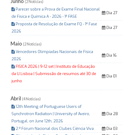
Junho
(2 Notícias)
Parecer sobre a Prova de Exame Final Nacional
Dia 27
de Física e Química A - 2026 - 1ª FASE
Proposta de Resolução de Exame FQ - 1ª Fase
Dia 27
2026
Maio
(2 Notícias)
Vencedores Olimpíadas Nacionais de Física
Dia 16
2026
FISICA 2026 | 9-12 set | Instituto de Educação
da U.Lisboa | Submissão de resumos até 30 de
Dia 01
junho
Abril
(4 Notícias)
12th Meeting of Portuguese Users of
Synchrotron Radiation | University of Aveiro,
Dia 28
Portugal, on June 12th, 2026
2.º Fórum Nacional dos Clubes Ciência Viva
Dia 03