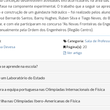
a Conceição desenvolvem atividades extracurriculares na área das 
nfase na componente experimental. O trabalho que a seguir se apre
o e construção de um guindaste hidráulico – foi realizado pelos alun
osé Bernardo Santos, Barny Hughes, Ruben Silva e Tiago Neves, do 
e, e com ele participaram no concurso “As Novas Fronteiras da Enge
anualmente pela Ordem dos Engenheiros (Região Centro).
:
Categoria:
Sala de Profess
na Devesa
Página(s):
20
Ver artigo
a se aprende na escola?
e um Laboratório do Estado
ra a equipa portuguesa nas Olimpíadas Internacionais de Física
rilha nas Olimpíadas Ibero-Americanas de Física