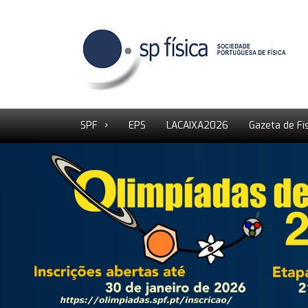
SPF
EPS
LACAIXA2026
Gazeta de Fí