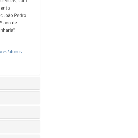
ciências, com
senta –
os João Pedro
8º ano de
nharia”,
ores/alunos