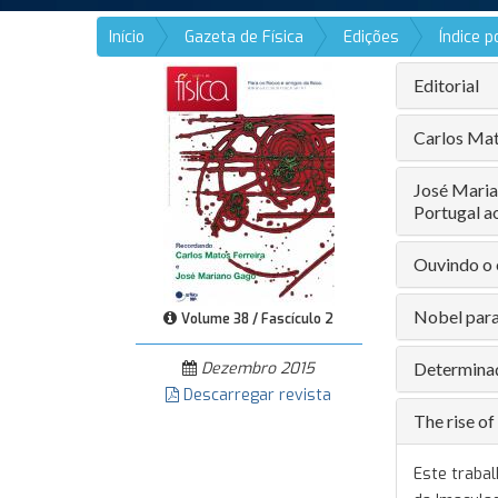
Início
Gazeta de Física
Edições
Índice 
Editorial
Carlos Mat
José Marian
Portugal 
Ouvindo o
Nobel para
Volume 38 / Fascículo 2
Dezembro 2015
Determinaç
Descarregar revista
The rise of
Este trabal