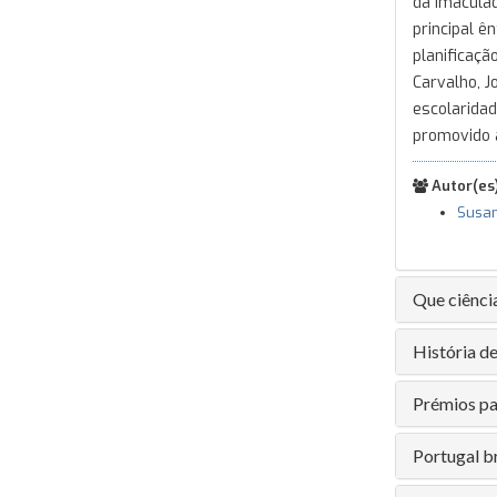
da Imaculad
principal ê
planificaçã
Carvalho, J
escolaridad
promovido 
Autor(es)
Susa
Que ciênci
História d
Prémios pa
Portugal b