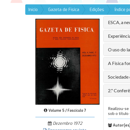
Início
Gazeta de Física
Edições
Índice 
ESCA, a ne
Experiênci
O uso do 
A Física fo
Sociedade 
2." Confer
Realizou-se 
Volume 5 / Fascículo 7
sob o título
Dezembro 1972
Autor(es)