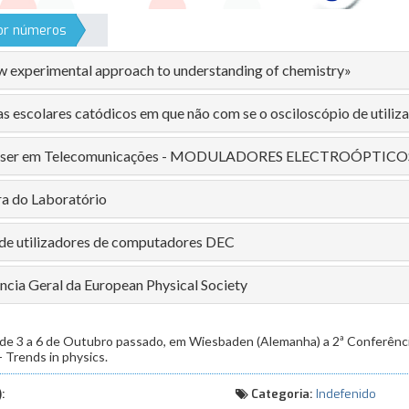
por números
w experimental approach to understanding of chemistry»
as escolares catódicos em que não com se o osciloscópio de utiliz
laser em Telecomunicações - MODULADORES ELECTROÓPTICO
ra do Laboratório
de utilizadores de computadores DEC
ência Geral da European Physical Society
de 3 a 6 de Outubro passado, em Wiesbaden (Alemanha) a 2ª Conferência 
 - Trends in physics.
:
Categoria:
Indefenido