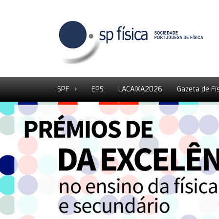
SPF
EPS
LACAIXA2026
Gazeta de Fí