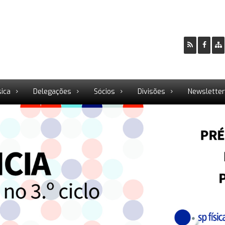
sica
Delegações
Sócios
Divisões
Newslette