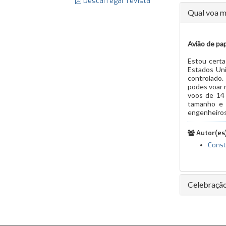
Descarregar revista
Qual voa m
Avião de pa
Estou certa
Estados Uni
controlado
podes voar n
voos de 14 
tamanho e 
engenheiros
Autor(es)
Const
Celebração