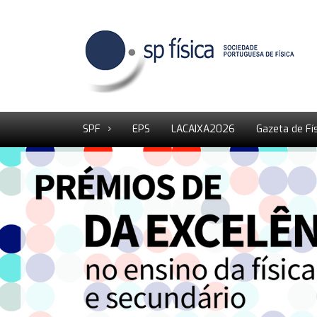
SPF
EPS
LACAIXA2026
Gazeta de Fí