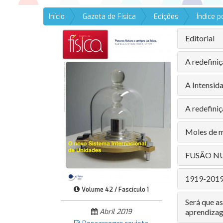
Início
Gazeta de Física
Edições
Índice 
Editorial
A redefini
A Intensid
A redefini
Moles de m
FUSÃO NUC
1919-2019:
Volume 42 / Fascículo 1
Será que a
Abril 2019
aprendizag