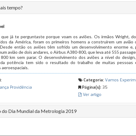
ais tempo?
pel
 que já te perguntaste porque voam os aviões. Os irmãos Wright, do
dos da América, foram os primeiros homens a construírem um avião c
. Desde então os aviões têm sofrido um desenvolvimento enorme e, 
um avião de dois andares, o Airbus A380-800, que leva até 555 passagei
800 km sem parar. O desenvolvimento dos aviões a nível do design,
da potência tem sido o resultado do trabalho de muitas pessoas 
 aeroespaciais.
:
Categoria:
Vamos Experim
ança Providência
Página(s):
35
Ver artigo
 do Dia Mundial da Metrologia 2019