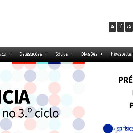
sica
Delegações
Sócios
Divisões
Newslette