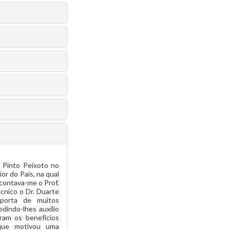
r Pinto Peixoto no
or do País, na qual
 contava-me o Prof.
écnico o Dr. Duarte
 porta de muitos
edindo-lhes auxílio
ram os benefícios
r que motivou uma