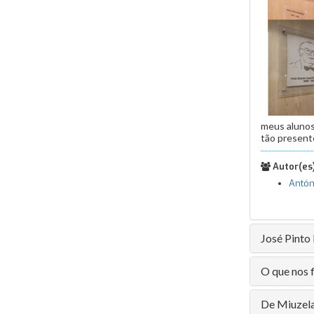
meus alunos
tão present
Autor(es)
Antón
José Pinto
O que nos 
De Miuzela