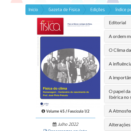
Início
Gazeta de Física
Edições
Índice 
Editorial
A ordem mu
O Clima da 
A influênci
A importân
O papel da
Ibérica no 
A Atmosfer
Volume 45 / Fascículo 1/2
Julho 2022
Alterações 