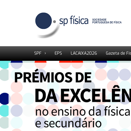
SPF
EPS
LACAIXA2026
Gazeta de Fí