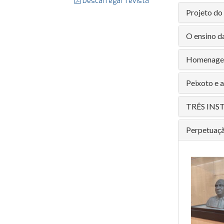
Descarregar revista
Projeto do
O ensino d
Homenagem
Peixoto e a
TRÊS INS
Perpetuaçã