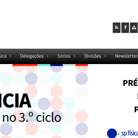
sica
Delegações
Sócios
Divisões
Newslette