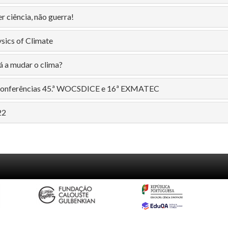
 ciência, não guerra!
ysics of Climate
á a mudar o clima?
| Conferências 45.ª WOCSDICE e 16ª EXMATEC
22