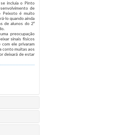
se incluía o Pinto
esenvolvimento de
o Peixoto é muito
trá-lo quando ainda
as de alunos do 2º
do.
 uma preocupação
xar sinais físicos
 com ele privaram
da conto muitas aos
r deixará de estar