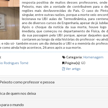
resposta positiva de muitos desses professores, onde 
Peixoto, mas sim a vontade de contribuírem para o d
regiões mais desfavorecidas do País. O caso do Pint
singular, entre outras razões, porque a morte veio encon
lecionava na UBI aulas de Termodinâmica, para centen
ano de diversos cursos de Engenharia, apesar de já Jubila
Após o choque da notícia da sua morte, houve logo
imediata, que começou no departamento de Física, de dei
da sua passagem pela UBI porque, apesar daqueles que
contarem ao longo da vida histórias do professor -eu ain
 e não só- também esses um dia deixarão a UBI e a memória do professo
e como ainda hoje acontece, 26 anos após a sua morte.
:
Categoria:
Homenagem
io Rodrigues Tomé
Página(s):
60
Ver artigo
 Peixoto como professor e pessoa
fica de quem nos deixa
 para o mundo