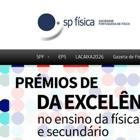
SPF
EPS
LACAIXA2026
Gazeta de Fí