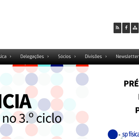
sica
Delegações
Sócios
Divisões
Newslette