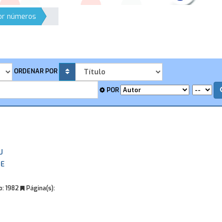
por números
ORDENAR POR
POR
U
NE
o:
1982
Página(s):