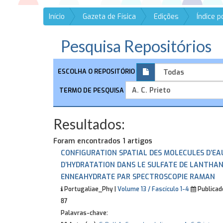
Início
Gazeta de Física
Edições
Índice 
Pesquisa Repositórios
ESCOLHA O REPOSITÓRIO
TERMO DE PESQUISA
Resultados:
Foram encontrados 1 artigos
CONFIGURATION SPATIAL DES MOLECULES D’EA
D’HYDRATATION DANS LE SULFATE DE LANTHA
ENNEAHYDRATE PAR SPECTROSCOPIE RAMAN
Portugaliae_Phy |
Volume 13 / Fascículo 1-4
Publicad
87
Palavras-chave: