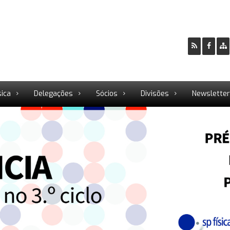
sica
Delegações
Sócios
Divisões
Newslette