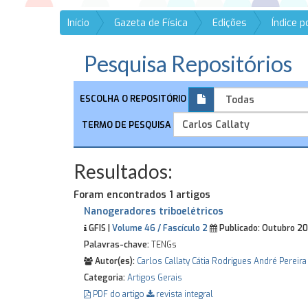
Início
Gazeta de Física
Edições
Índice 
Pesquisa Repositórios
ESCOLHA O REPOSITÓRIO
TERMO DE PESQUISA
Resultados:
Foram encontrados 1 artigos
Nanogeradores triboelétricos
GFIS |
Volume 46 / Fascículo 2
Publicado:
Outubro 2
Palavras-chave:
TENGs
Autor(es):
Carlos Callaty
Cátia Rodrigues
André Pereira
Categoria:
Artigos Gerais
PDF do artigo
revista integral