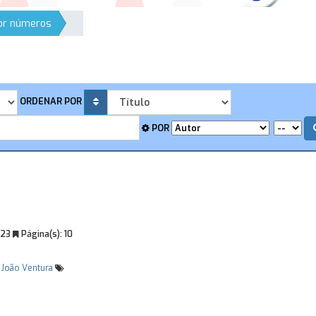
por números
ORDENAR POR
POR
023
Página(s):
10
João Ventura