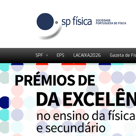
SPF
EPS
LACAIXA2026
Gazeta de Fí