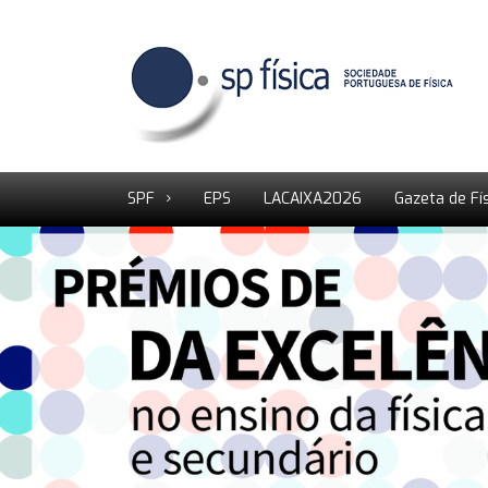
SPF
EPS
LACAIXA2026
Gazeta de Fí