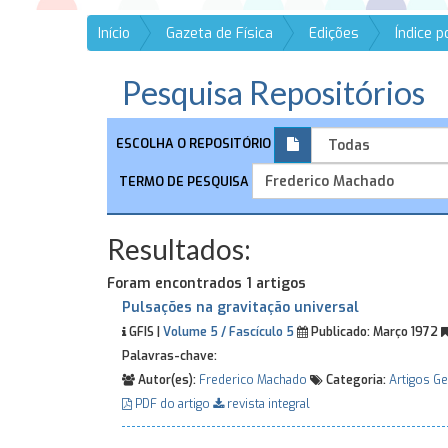
Início
Gazeta de Física
Edições
Índice 
Pesquisa Repositórios
ESCOLHA O REPOSITÓRIO
TERMO DE PESQUISA
Resultados:
Foram encontrados 1 artigos
Pulsações na gravitação universal
GFIS |
Volume 5 / Fascículo 5
Publicado:
Março 1972
Palavras-chave:
Autor(es):
Frederico Machado
Categoria:
Artigos Ge
PDF do artigo
revista integral