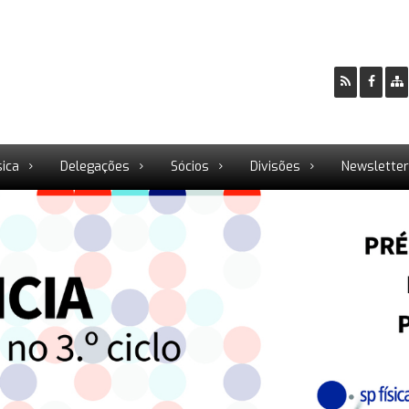
sica
Delegações
Sócios
Divisões
Newslette