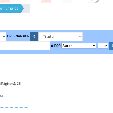
por números
ORDENAR POR
POR
Página(s):
25
rais