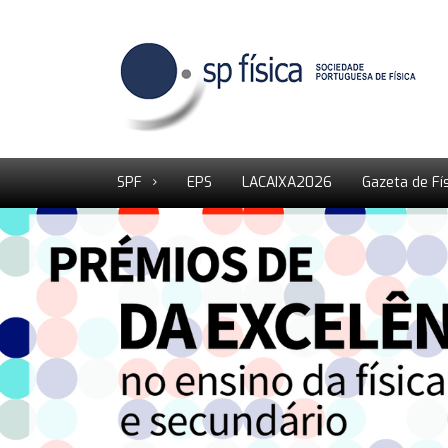
SPF
EPS
LACAIXA2026
Gazeta de Fí