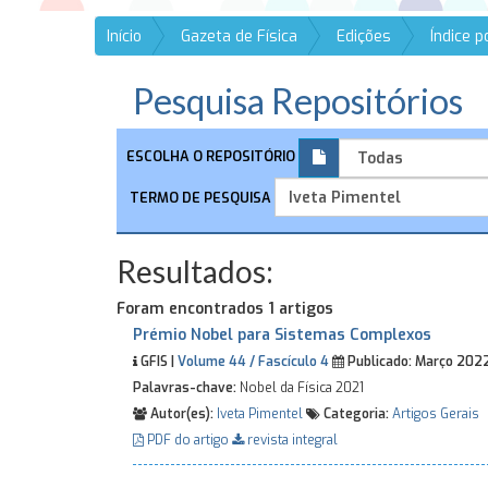
Início
Gazeta de Física
Edições
Índice 
Pesquisa Repositórios
ESCOLHA O REPOSITÓRIO
TERMO DE PESQUISA
Resultados:
Foram encontrados 1 artigos
Prémio Nobel para Sistemas Complexos
GFIS |
Volume 44 / Fascículo 4
Publicado:
Março 202
Palavras-chave:
Nobel da Física 2021
Autor(es):
Iveta Pimentel
Categoria:
Artigos Gerais
PDF do artigo
revista integral