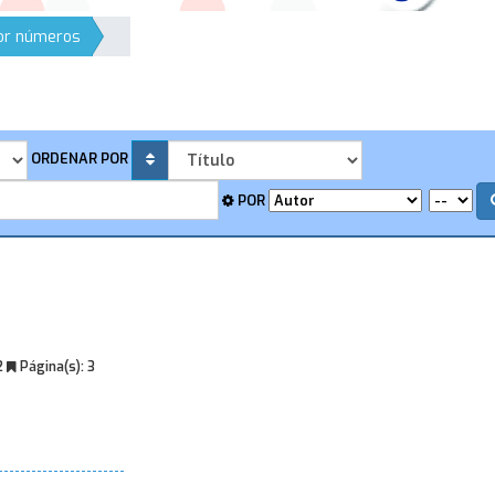
por números
ORDENAR POR
POR
2
Página(s):
3