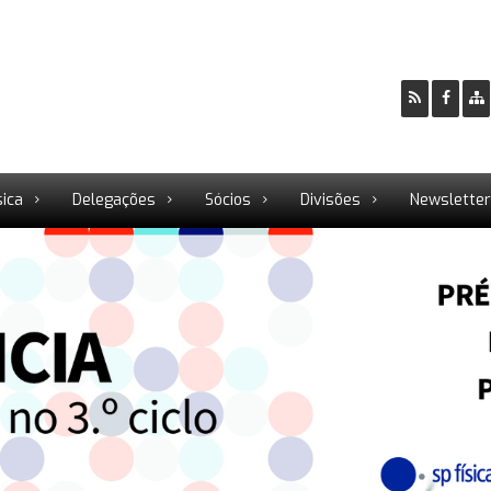
sica
Delegações
Sócios
Divisões
Newslette