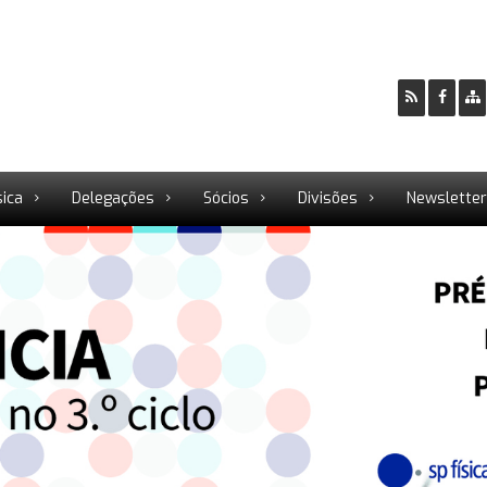
sica
Delegações
Sócios
Divisões
Newslette