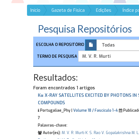
Início
Gazeta de Física
Edições
Índice 
Pesquisa Repositórios
ESCOLHA O REPOSITÓRIO
TERMO DE PESQUISA
Resultados:
Foram encontrados 1 artigos
Kα X-RAY SATELLITES EXCITED BY PHOTONS IN 
COMPOUNDS
Portugaliae_Phy |
Volume 18 / Fascículo 1-4
Publicad
7
Palavras-chave:
Autor(es):
M. V. R. Murti
K. S. Rao
V. Gopalakrishna
M. L