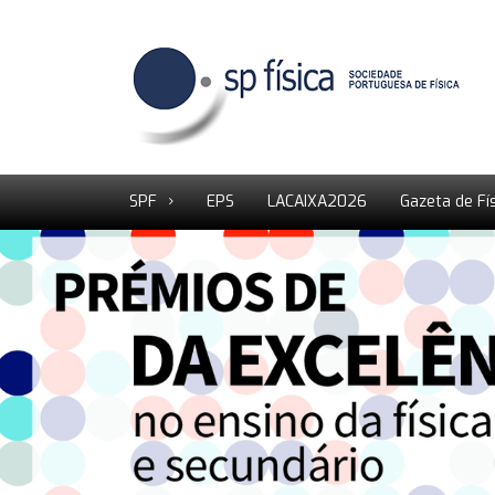
SPF
EPS
LACAIXA2026
Gazeta de Fí