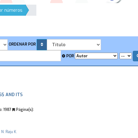
por números
ORDENAR POR
POR
S$ AND ITS
o:
1987
Página(s):
. N. Raju
K.