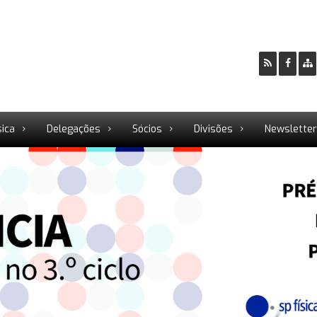
sica
Delegações
Sócios
Divisões
Newslette