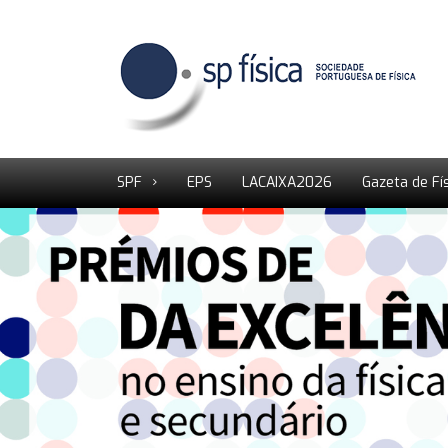
SPF
EPS
LACAIXA2026
Gazeta de Fí