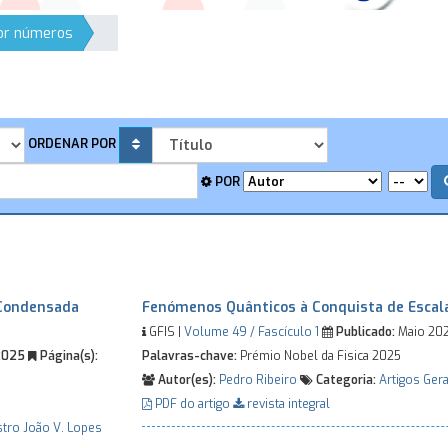
por números
ORDENAR POR
POR
 Condensada
Fenómenos Quânticos à Conquista de Escal
GFIS |
Volume 49 / Fascículo 1
Publicado:
Maio 20
2025
Página(s):
Palavras-chave:
Prémio Nobel da Fisica 2025
Autor(es):
Pedro Ribeiro
Categoria:
Artigos Gera
PDF do artigo
revista integral
stro
João V. Lopes