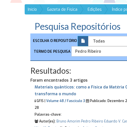
Início
Gazeta de Física
Edições
Índice 
Pesquisa Repositórios
ESCOLHA O REPOSITÓRIO
TERMO DE PESQUISA
Resultados:
Foram encontrados 3 artigos
Materiais quânticos: como a Física da Matéria
transforma o mundo
GFIS |
Volume 48 / Fascículo 3
Publicado:
Dezembro 
28
Palavras-chave:
Autor(es):
Bruno Amorim
Pedro Ribeiro
Eduardo V. Ca