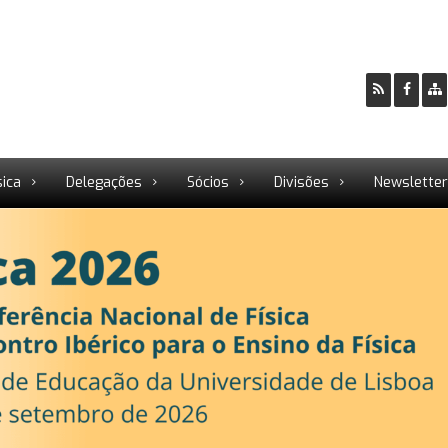
sica
Delegações
Sócios
Divisões
Newslette