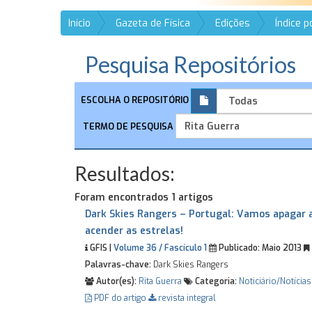
Início
Gazeta de Física
Edições
Índice 
Pesquisa Repositórios
ESCOLHA O REPOSITÓRIO
TERMO DE PESQUISA
Resultados:
Foram encontrados 1 artigos
Dark Skies Rangers – Portugal: Vamos apagar 
acender as estrelas!
GFIS |
Volume 36 / Fascículo 1
Publicado:
Maio 2013
Palavras-chave:
Dark Skies Rangers
Autor(es):
Rita Guerra
Categoria:
Noticiário/Notícias
PDF do artigo
revista integral