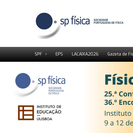
SPF
EPS
LACAIXA2026
Gazeta de Fí