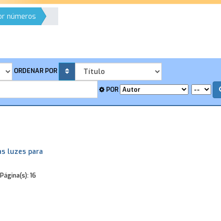
por números
ORDENAR POR
POR
as luzes para
Página(s):
16