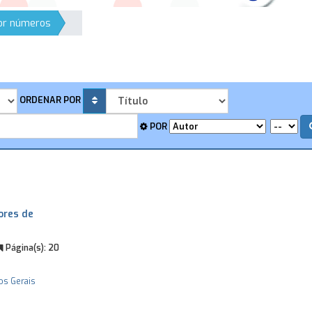
por números
ORDENAR POR
POR
ores de
Página(s):
20
os Gerais