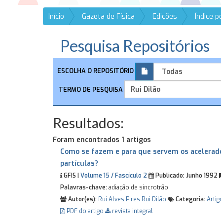
Início
Gazeta de Física
Edições
Índice 
Pesquisa Repositórios
ESCOLHA O REPOSITÓRIO
TERMO DE PESQUISA
Resultados:
Foram encontrados 1 artigos
Como se fazem e para que servem os acelerad
partículas?
GFIS |
Volume 15 / Fascículo 2
Publicado:
Junho 1992
Palavras-chave:
adiação de sincrotrão
Autor(es):
Rui Alves Pires
Rui Dilão
Categoria:
Artig
PDF do artigo
revista integral