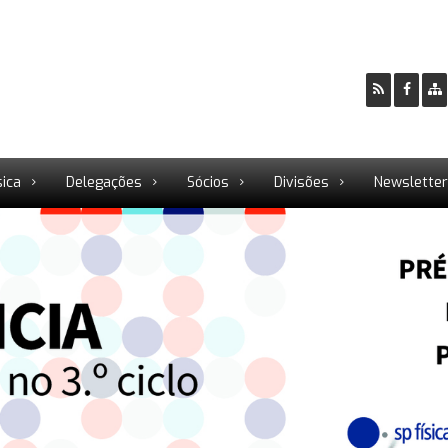
sica
Delegações
Sócios
Divisões
Newslette