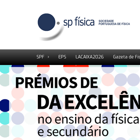
SPF
EPS
LACAIXA2026
Gazeta de Fí