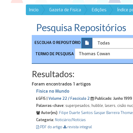
Início
Gazeta de Física
Edições
Índice 
Pesquisa Repositórios
ESCOLHA O REPOSITÓRIO
TERMO DE PESQUISA
Resultados:
Foram encontrados 1 artigos
Física no Mundo
GFIS |
Volume 22 / Fascículo 2
Publicado:
Junho 1999
Palavras-chave:
superpesados, hubble, lasers, cisão nuc
Autor(es):
Filipe Duarte Santos
Gaspar Barreira
Thoma
Categoria:
Noticiário/Notícias
PDF do artigo
revista integral