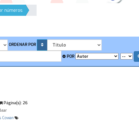
por números
ORDENAR POR
POR
Página(s):
26
lear
s Cowan