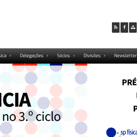
sica
Delegações
Sócios
Divisões
Newslette