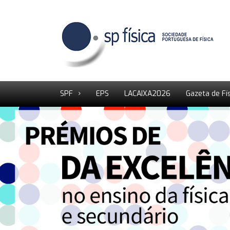
SPF
EPS
LACAIXA2026
Gazeta de Fí