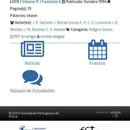
GFIS |
Volume 17 / Fascículo 4
Publicado:
Outubro 1994
Página(s):
15
Palavras-chave:
Autor(es):
J. R. Salcedo
J. Bessa Sousa
A. A. C. S. Lourenço
J. A.
Mendes
J. M. Moreira
V. S. Amaral
Categoria:
Artigos Gerais
PDF do artigo
revista integral
Notícias
Eventos
Núcleos de Estudantes
© 2019 Sociedade Portuguesa de
Física