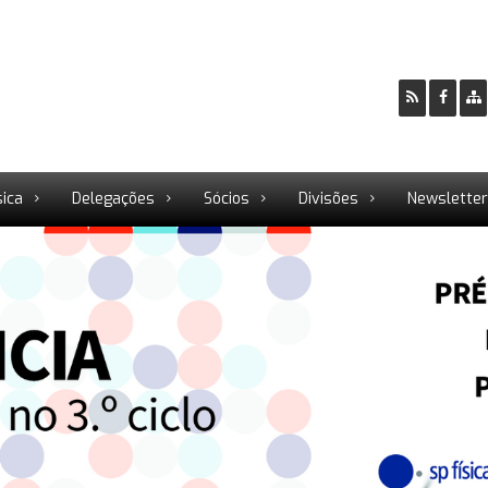
sica
Delegações
Sócios
Divisões
Newslette