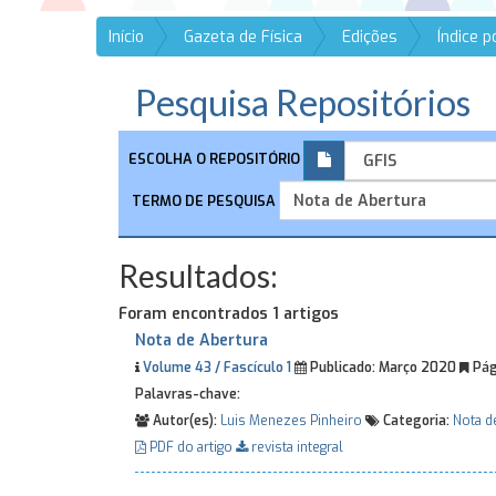
Início
Gazeta de Física
Edições
Índice 
Pesquisa Repositórios
ESCOLHA O REPOSITÓRIO
TERMO DE PESQUISA
Resultados:
Foram encontrados 1 artigos
Nota de Abertura
Volume 43 / Fascículo 1
Publicado:
Março 2020
Pág
Palavras-chave:
Autor(es):
Luis Menezes Pinheiro
Categoria:
Nota d
PDF do artigo
revista integral