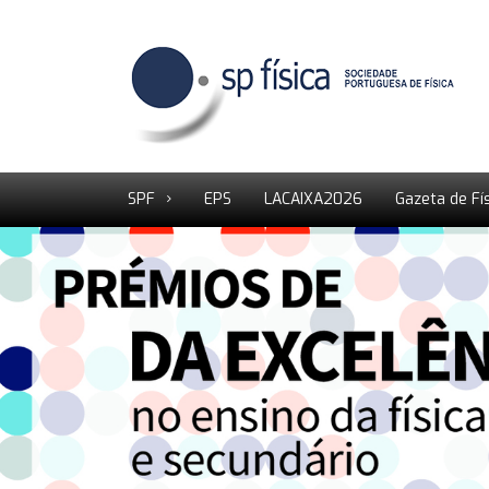
SPF
EPS
LACAIXA2026
Gazeta de Fí