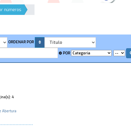
por números
ORDENAR POR
POR
ina(s):
4
e Abertura