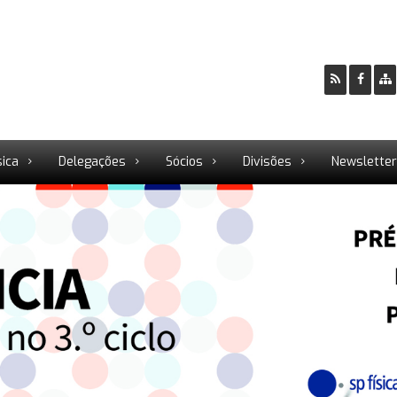
sica
Delegações
Sócios
Divisões
Newslette