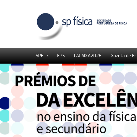
SPF
EPS
LACAIXA2026
Gazeta de Fí