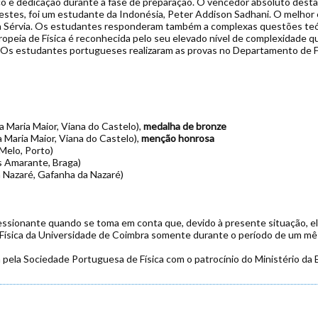
 e dedicação durante a fase de preparação. O vencedor absoluto desta 
testes, foi um estudante da Indonésia, Peter Addison Sadhani. O melhor
da Sérvia. Os estudantes responderam também a complexas questões teó
ropeia de Física é reconhecida pelo seu elevado nível de complexidade
al. Os estudantes portugueses realizaram as provas no Departamento de F
ta Maria Maior, Viana do Castelo),
medalha de bronze
a Maria Maior, Viana do Castelo),
menção honrosa
 Melo, Porto)
os Amarante, Braga)
a Nazaré, Gafanha da Nazaré)
essionante quando se toma em conta que, devido à presente situação, e
ísica da Universidade de Coimbra somente durante o período de um mê
 pela Sociedade Portuguesa de Física com o patrocínio do Ministério da