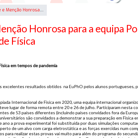
Medalha de Bronze e Menção Honrosa para a equipa Portuguesa na Olimpíada Europeia de Física
enção Honrosa para a equipa P
de Física
Física em tempos de pandemia
os excelentes resultados obtidos na EuPhO pelos alunos portugueses, 
mpíada Internacional de Física em 2020, uma equipa internacional organ
e teve lugar de forma remota entre 20 e 26 de julho. Participaram nesta 
ntes de 53 países diferentes (incluindo países convidados fora da Europa
iversitários são convidados a demonstrar a sua preparação em Física e
e ano a prova experimental foi substituída por duas simulações computa
erto de um alvo com carga eletrostática e as forças exercidas num com
 para realizar estas provas vai muito para além do programa do secundár