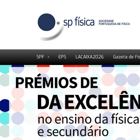
SPF
EPS
LACAIXA2026
Gazeta de Fí