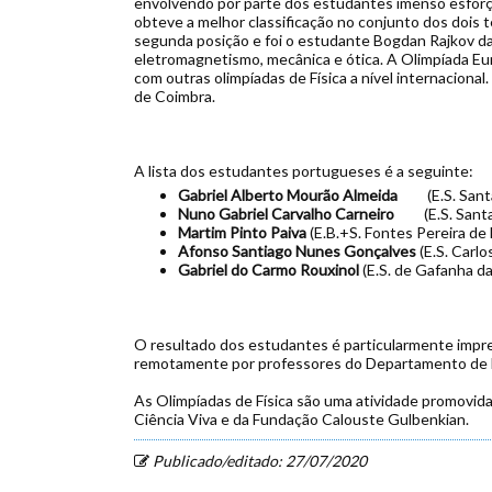
envolvendo por parte dos estudantes imenso esforço
obteve a melhor classificação no conjunto dos dois 
segunda posição e foi o estudante Bogdan Rajkov 
eletromagnetismo, mecânica e ótica. A Olimpíada Eu
com outras olimpíadas de Física a nível internacion
de Coimbra.
A lista dos estudantes portugueses é a seguinte:
Gabriel Alberto Mourão Almeida
(E.S. San
Nuno Gabriel Carvalho Carneiro
(E.S. Sant
Martim Pinto Paiva
(E.B.+S. Fontes Pereira de
Afonso Santiago Nunes Gonçalves
(E.S. Carl
Gabriel do Carmo Rouxinol
(E.S. de Gafanha d
O resultado dos estudantes é particularmente impr
remotamente por professores do Departamento de F
As Olimpíadas de Física são uma atividade promovida
Ciência Viva e da Fundação Calouste Gulbenkian.
Publicado/editado: 27/07/2020