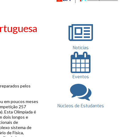
ortuguesa
Notícias
Eventos
preparados pelos
izou em poucos meses
Núcleos de Estudantes
competição 257
). Esta Olimpíada é
m dois longos e
cionais de
plexo sistema de
io de Física,