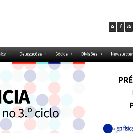
sica
Delegações
Sócios
Divisões
Newslette