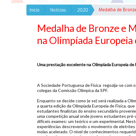
Início
Notícias
2020
Medalha de Bronze e M
na Olimpíada Europeia 
Uma prestação excelente na Olimpíada Europeia de 
A Sociedade Portuguesa de Física regozija-se com 
colegas da Comissão Olímpica da SPF.
Enquanto se decide como (e se) será realizada a Oli
a quarta edição da Olimpíada Europeia de Física, qu
estudantes finalistas do ensino secundário provenie
uma competição anual onde jovens estudantes pré-un
difíceis exames: um teórico e um experimental. Nest
experiências descrevendo o movimento de eletrões p
molas acelerado. O nível de conhecimentos requeridos