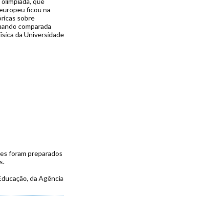
olimpíada, que
 europeu ficou na
ricas sobre
 quando comparada
ísica da Universidade
les foram preparados
s.
 Educação, da Agência