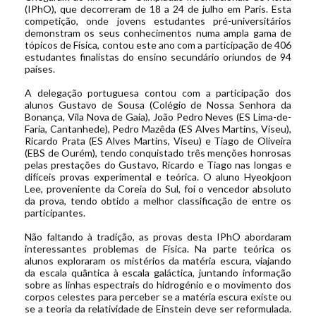
(IPhO), que decorreram de 18 a 24 de julho em Paris. Esta
competição, onde jovens estudantes pré-universitários
demonstram os seus conhecimentos numa ampla gama de
tópicos de Física, contou este ano com a participação de 406
estudantes finalistas do ensino secundário oriundos de 94
países.
A delegação portuguesa contou com a participação dos
alunos Gustavo de Sousa (Colégio de Nossa Senhora da
Bonança, Vila Nova de Gaia), João Pedro Neves (ES Lima-de-
Faria, Cantanhede), Pedro Mazêda (ES Alves Martins, Viseu),
Ricardo Prata (ES Alves Martins, Viseu) e Tiago de Oliveira
(EBS de Ourém), tendo conquistado três menções honrosas
pelas prestações do Gustavo, Ricardo e Tiago nas longas e
difíceis provas experimental e teórica. O aluno Hyeokjoon
Lee, proveniente da Coreia do Sul, foi o vencedor absoluto
da prova, tendo obtido a melhor classificação de entre os
participantes.
Não faltando à tradição, as provas desta IPhO abordaram
interessantes problemas de Física. Na parte teórica os
alunos exploraram os mistérios da matéria escura, viajando
da escala quântica à escala galáctica, juntando informação
sobre as linhas espectrais do hidrogénio e o movimento dos
corpos celestes para perceber se a matéria escura existe ou
se a teoria da relatividade de Einstein deve ser reformulada.