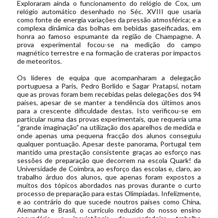
Exploraram ainda o funcionamento do relógio de Cox, um
relógio automático desenhado no Séc. XVIII que usaria
como fonte de energia variações da pressão atmosférica; e a
complexa dinâmica das bolhas em bebidas gaseificadas, em
honra ao famoso espumante da região de Champagne. A
prova experimental focou-se na medição do campo
magnético terrestre e na formação de crateras por impactos
de meteoritos.
Os líderes de equipa que acompanharam a delegação
portuguesa a Paris, Pedro Borlido e Sagar Pratapsi, notam
que as provas foram bem recebidas pelas delegações dos 94
países, apesar de se manter a tendência dos últimos anos
para a crescente dificuldade destas. Isto verificou-se em
particular numa das provas experimentais, que requeria uma
“grande imaginação” na utilização dos aparelhos de medida e
onde apenas uma pequena fracção dos alunos conseguiu
qualquer pontuação. Apesar deste panorama, Portugal tem
mantido uma prestação consistente graças ao esforço nas
sessões de preparação que decorrem na escola Quark! da
Universidade de Coimbra, ao esforço das escolas e, claro, ao
trabalho árduo dos alunos, que apenas foram expostos a
muitos dos tópicos abordados nas provas durante o curto
processo de preparação para estas Olimpíadas. Infelizmente,
e ao contrário do que sucede noutros países como China,
Alemanha e Brasil, o currículo reduzido do nosso ensino